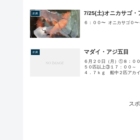
7/25(土)オニカサゴ
釣果
６：００〜 オニカサゴ０〜
マダイ・アジ五目
釣果
６月２０日（月）①８：０
５０匹以上③１７：００～
４．７ｋｇ 船中２匹アカイ
スポ