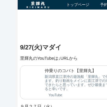
トップページ
予
9/27(火)マダイ
里輝丸のYouTubeは↓URLから
仲乗りのコバト【里輝丸】
新潟県直江津沖の遊漁船「里輝丸」で
ます。釣り動画をメインに直江津での
できたらと思っています。ぜひ最後ま
ると幸いです。
YouTube
９月２７日（火）