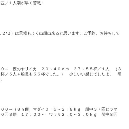
２匹／１人潮が早く苦戦！
１２/２）は天候もよく出船出来ると思います。ご予約、お待ちして
３０～ 夜のヤリイカ ２０～４０ｃｍ ３７～５５杯／１人 （３
５杯／５人＋船長も５５杯でした。） 少しいい感じでしたよ。 明
す。
：００～（８ｈ便）マダイ０．５～２．８ｋｇ 船中３７匹ヒラマ
２０匹３便 １７：００～ ワラサ２．０～３．０ｋｇ 船中８匹