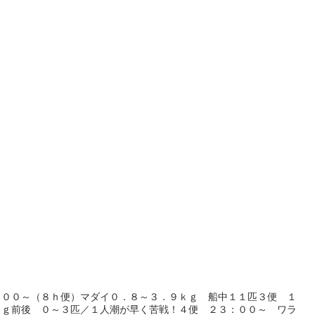
：００～（８ｈ便）マダイ０．８～３．９ｋｇ 船中１１匹３便 １
ｋｇ前後 ０～３匹／１人潮が早く苦戦！４便 ２３：００～ ワラ