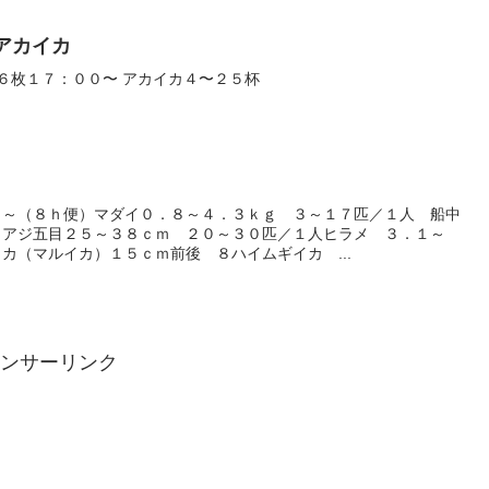
・アカイカ
６枚１７：００〜 アカイカ４〜２５杯
０～（８ｈ便）マダイ０．８～４．３ｋｇ ３～１７匹／１人 船中
 アジ五目２５～３８ｃｍ ２０～３０匹／１人ヒラメ ３．１～
カ（マルイカ）１５ｃｍ前後 ８ハイムギイカ ...
ンサーリンク