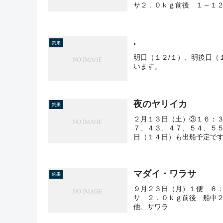
サ２．０ｋｇ前後 １～１
.
釣果
明日（１２/１）、明後日（
います。
夜のヤリイカ
釣果
２月１３日（土）③１６：
７、４３、４７、５４、５
日（１４日）も出船予定で
マダイ・ワラサ
釣果
９月２３日（月）１便 ６
サ ２．０ｋｇ前後 船中
他、サワラ