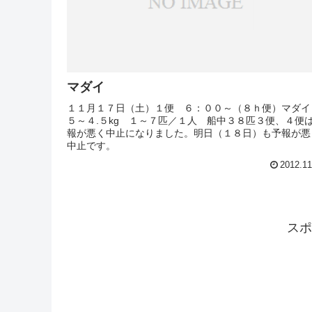
マダイ
１１月１７日（土）１便 ６：００～（８ｈ便）マダイ
５～４.５kg １～７匹／１人 船中３８匹３便、４便
報が悪く中止になりました。明日（１８日）も予報が悪
中止です。
2012.11
スポ