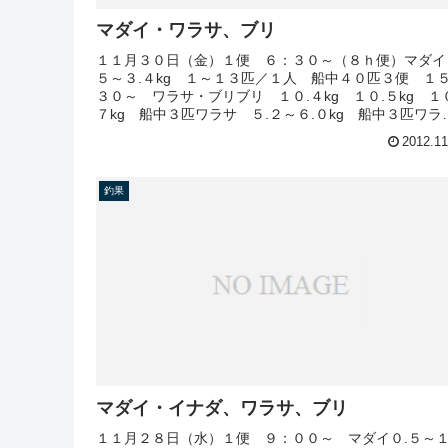
マダイ・ワラサ、ブリ
１１月３０日（金）１便 ６：３０～（８ｈ便）マダイ
５～３.４kg １～１３匹／１人 船中４０匹３便 １
３０～ ワラサ・ブリブリ １０.４kg １０.５kg １０
７kg 船中３匹ワラサ ５.２～６.０kg 船中３匹ワラ
サ ２.０～４...
2012.11
釣果
マダイ・イナダ、ワラサ、ブリ
１１月２８日（水）１便 ９：００～ マダイ０.５～１