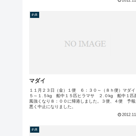
2012.11
釣果
マダイ
１１月２３日（金）１便 ６：３０～（８ｈ便）マダイ
５～１.５kg 船中１５匹ヒラマサ ２.０kg 船中１匹
風強くなり８：００に帰港しました。３便、４便 予報
悪く中止になりました。
2012.11
釣果