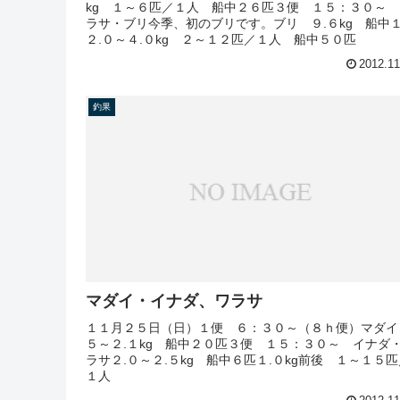
kg １～６匹／１人 船中２６匹３便 １５：３０～ 
ラサ・ブリ今季、初のブリです。ブリ ９.６kg 船中
２.０～４.０kg ２～１２匹／１人 船中５０匹
2012.11
釣果
マダイ・イナダ、ワラサ
１１月２５日（日）１便 ６：３０～（８ｈ便）マダイ
５～２.１kg 船中２０匹３便 １５：３０～ イナダ
ラサ２.０～２.５kg 船中６匹１.０kg前後 １～１５匹
１人