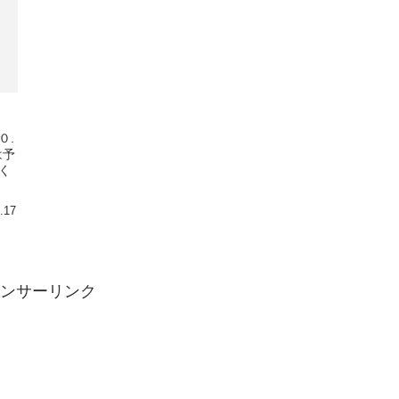
０.
は予
く
.17
ンサーリンク