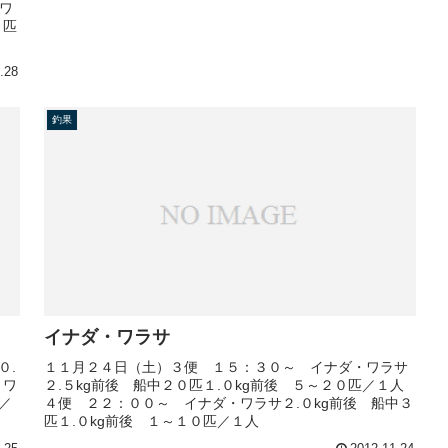
ワ
１匹
.28
釣果
イナダ・ワラサ
０.
１１月２４日（土）３便 １５：３０～ イナダ・ワラサ
・ワ
２.５kg前後 船中２０匹１.０kg前後 ５～２０匹／１人
／
４便 ２２：００～ イナダ・ワラサ２.０kg前後 船中３
匹１.０kg前後 １～１０匹／１人