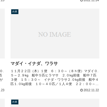
.25
2012.11.24
釣果
マダイ・イナダ、ワラサ
０.
１１月２２日（木）１便 ６：３０～（８ｈ便）マダイ０.
西
５～２.９kg 船中５匹ヒラマサ ２.０kg前後 船中７匹
が
３便 １５：３０～ イナダ・ワラサ２.０kg前後 船中４
匹１.０kg前後 １０～４０匹／１人４便 ２２：００～
イナダ・ワラサ２...
.23
2012.11.22
釣果