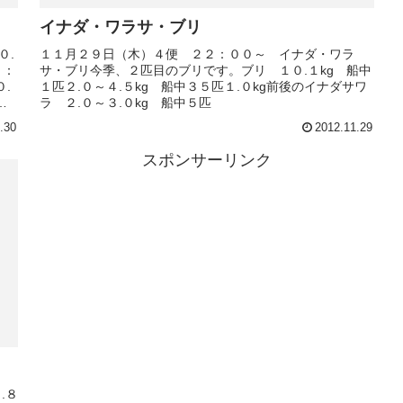
イナダ・ワラサ・ブリ
０.
１１月２９日（木）４便 ２２：００～ イナダ・ワラ
５：
サ・ブリ今季、２匹目のブリです。ブリ １０.１kg 船中
.
１匹２.０～４.５kg 船中３５匹１.０kg前後のイナダサワ
ラ ２.０～３.０kg 船中５匹
.30
2012.11.29
スポンサーリンク
.８