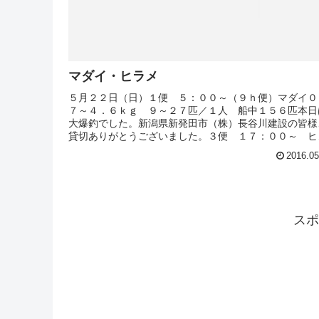
マダイ・ヒラメ
５月２２日（日）１便 ５：００～（９ｈ便）マダイ０
７～４．６ｋｇ ９～２７匹／１人 船中１５６匹本日
大爆釣でした。新潟県新発田市（株）長谷川建設の皆様
貸切ありがとうございました。３便 １７：００～ ヒ
メ１．０～２．３ｋｇ 船中４匹
2016.05
スポ