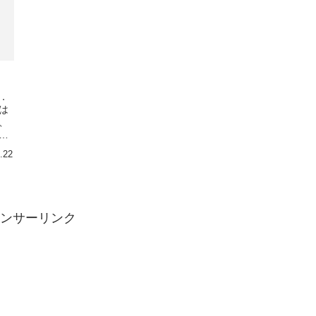
．
は
、
ラ
.22
ンサーリンク