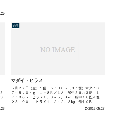
.29
釣果
マダイ・ヒラメ
５月２７日（金）１便 ５：００～（８ｈ便）マダイ０．
５
７～５．０ｋｇ １～８匹／１人 船中５６匹３便 １
３
７：００～ ヒラメ１、０～５、８kg 船中１０匹４便
５
２３：００～ ヒラメ１、２～２、８kg 船中９匹
.28
2016.05.27