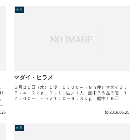
釣果
マダイ・ヒラメ
。
５月２５日（水）１便 ５：００～（８ｈ便）マダイ０．
り
７～４．２ｋｇ ０～１１匹／１人 船中７５匹３便 １
。
７：００～ ヒラメ１．０～６．３ｋｇ 船中１９匹
よ
.26
2016.05.25
釣果