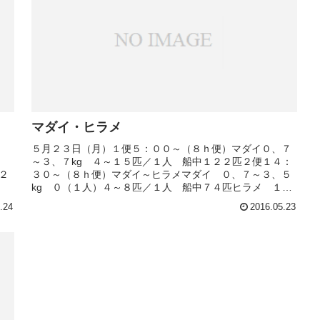
マダイ・ヒラメ
５月２３日（月）１便５：００～（８ｈ便）マダイ０、７
匹
～３、７kg ４～１５匹／１人 船中１２２匹２便１４：
２
３０～（８ｈ便）マダイ～ヒラメマダイ ０、７～３、５
kg ０（１人）４～８匹／１人 船中７４匹ヒラメ １、
０～６、０kg 船中１７匹４...
.24
2016.05.23