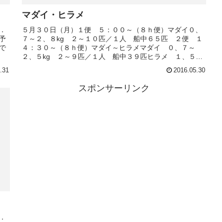
マダイ・ヒラメ
．
５月３０日（月）１便 ５：００～（８ｈ便）マダイ０、
予
７～２、８kg ２～１０匹／１人 船中６５匹 ２便 １
で
４：３０～（８ｈ便）マダイ～ヒラメマダイ ０、７～
２、５kg ２～９匹／１人 船中３９匹ヒラメ １、５～
３、３kg 船中３匹
.31
2016.05.30
スポンサーリンク
．