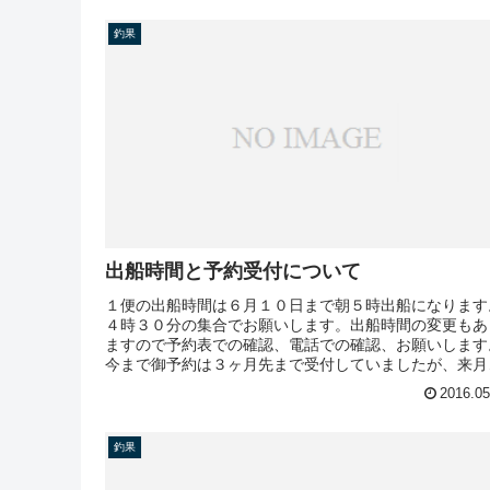
釣果
出船時間と予約受付について
１便の出船時間は６月１０日まで朝５時出船になります
４時３０分の集合でお願いします。出船時間の変更もあ
ますので予約表での確認、電話での確認、お願いします
今まで御予約は３ヶ月先まで受付していましたが、来月
り２ヶ月先までとします。御了承御...
2016.05
釣果