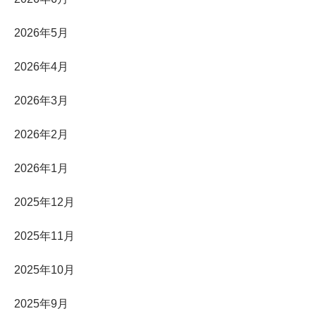
2026年5月
2026年4月
2026年3月
2026年2月
2026年1月
2025年12月
2025年11月
2025年10月
2025年9月