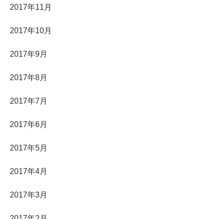
2017年11月
2017年10月
2017年9月
2017年8月
2017年7月
2017年6月
2017年5月
2017年4月
2017年3月
2017年2月