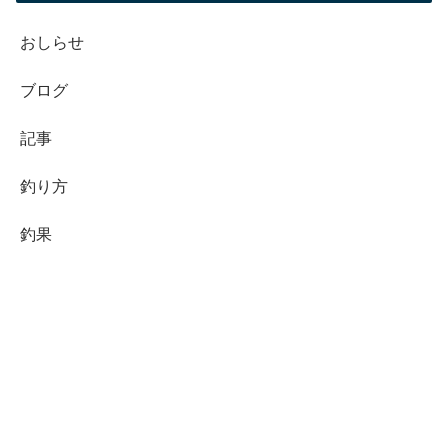
おしらせ
ブログ
記事
釣り方
釣果