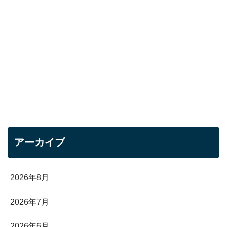
アーカイブ
2026年8月
2026年7月
2026年6月