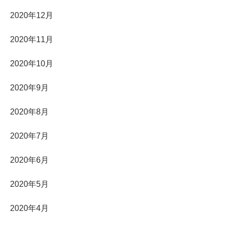
2020年12月
2020年11月
2020年10月
2020年9月
2020年8月
2020年7月
2020年6月
2020年5月
2020年4月