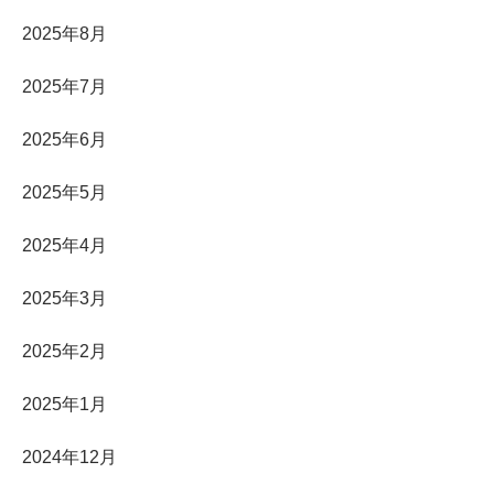
2025年8月
2025年7月
2025年6月
2025年5月
2025年4月
2025年3月
2025年2月
2025年1月
2024年12月