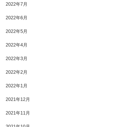
2022年7月
2022年6月
2022年5月
2022年4月
2022年3月
2022年2月
2022年1月
2021年12月
2021年11月
2021年10月