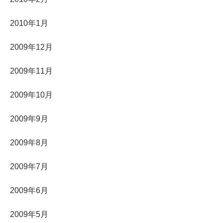
2010年1月
2009年12月
2009年11月
2009年10月
2009年9月
2009年8月
2009年7月
2009年6月
2009年5月