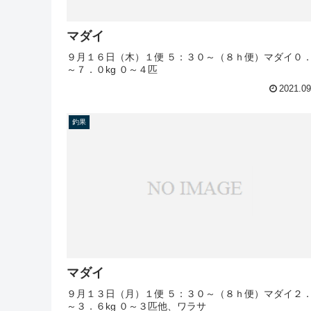
マダイ
９月１６日（木）１便 ５：３０～（８ｈ便）マダイ０
～７．０kg ０～４匹
2021.09
釣果
マダイ
９月１３日（月）１便 ５：３０～（８ｈ便）マダイ２
～３．６kg ０～３匹他、ワラサ