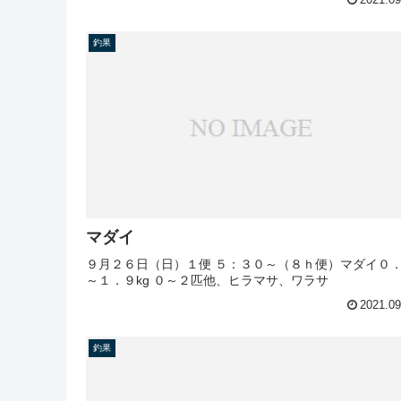
釣果
マダイ
９月２６日（日）１便 ５：３０～（８ｈ便）マダイ０
～１．９kg ０～２匹他、ヒラマサ、ワラサ
2021.09
釣果