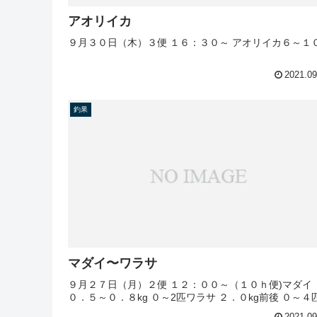
アオリイカ
９月３０日（木）３便 １６：３０～ アオリイカ６～１
2021.09
釣果
マダイ〜ワラサ
９月２７日（月）２便 １２：００～（１０ｈ便)マダイ
０．５～０．８kg ０～2匹ワラサ ２．０kg前後 ０～４
2021.09