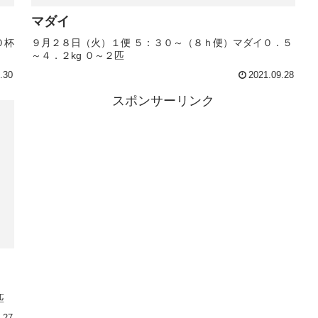
マダイ
０杯
９月２８日（火）１便 ５：３０～（８ｈ便）マダイ０．５
～４．２kg ０～２匹
.30
2021.09.28
スポンサーリンク
匹
.27