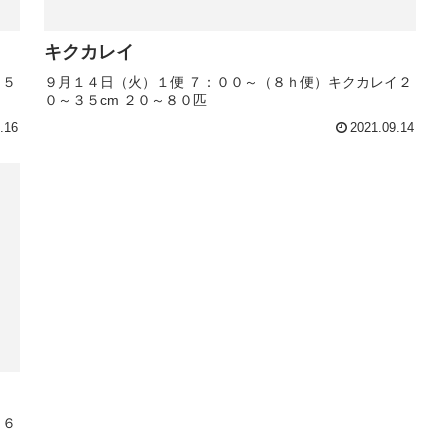
キクカレイ
．５
９月１４日（火）１便 ７：００～（８ｈ便）キクカレイ２
０～３５cm ２０～８０匹
.16
2021.09.14
．６