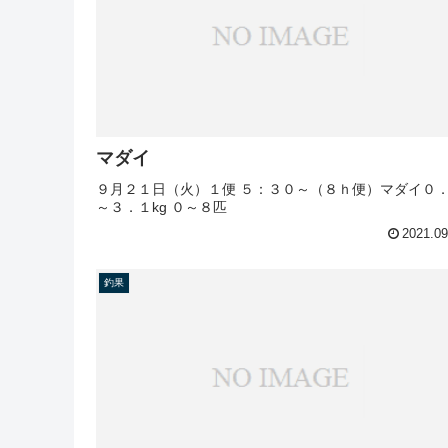
マダイ
９月２１日（火）１便 ５：３０～（８ｈ便）マダイ０
～３．１kg ０～８匹
2021.09
釣果