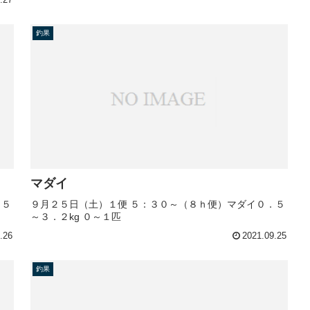
釣果
マダイ
．５
９月２５日（土）１便 ５：３０～（８ｈ便）マダイ０．５
～３．２kg ０～１匹
.26
2021.09.25
釣果