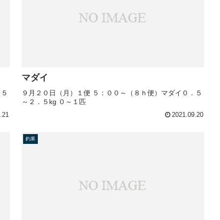
マダイ
．５
９月２０日（月）１便 ５：００～（８ｈ便）マダイ０．５
～２．５kg ０～１匹
.21
2021.09.20
釣果