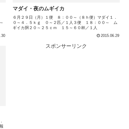
マダイ・夜のムギイカ
イ
６月２９日（月）１便 ８：００～（８ｈ便）マダイ１．
～
０～４．５ｋｇ ０～２匹／１人３便 １８：００～ ム
ギイカ胴２０～２５ｃｍ １５～６０杯／１人
.30
2015.06.29
スポンサーリンク
．
報