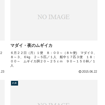
マダイ・夜のムギイカ
２
６月２２日（月）１便 ８：００～（８ｈ便) マダイ０、
８～３、６kg ２～５匹／１人 船中１７匹３便 １８：
００～ ムギイカ胴２０～２５ｃｍ ９０～１５０杯／１
人
.23
2015.06.22
釣果