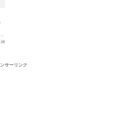
、
３
～２
.19
ンサーリンク