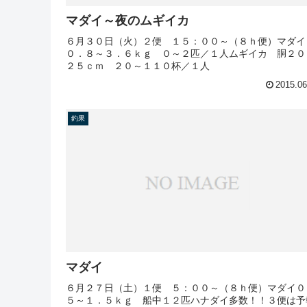
マダイ～夜のムギイカ
６月３０日（火）２便 １５：００～（８ｈ便）マダ
０．８～３．６ｋｇ ０～２匹／１人ムギイカ 胴２０
２５ｃｍ ２０～１１０杯／１人
2015.06
釣果
マダイ
６月２７日（土）１便 ５：００～（８ｈ便）マダイ０
５～１．５ｋｇ 船中１２匹ハナダイ多数！！３便は予