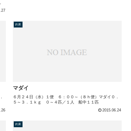
。
.27
釣果
マダイ
．
６月２４日（水）１便 ６：００～（８ｈ便）マダイ０．
５～３．１ｋｇ ０～４匹／１人 船中１１匹
.26
2015.06.24
釣果