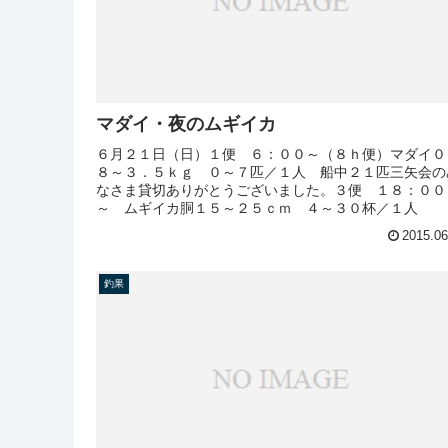
マダイ・夜のムギイカ
６月２１日（日）１便 ６：００～（８ｈ便）マダイ０
８～３．５ｋｇ ０～７匹／１人 船中２１匹三矢会の
なさま貸切ありがとうございました。３便 １８：００
～ ムギイカ胴１５～２５ｃｍ ４～３０杯／１人
2015.06
釣果