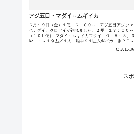
アジ五目・マダイ～ムギイカ
６月１９日（金）１便 ６：００～ アジ五目アジ少々
ハナダイ、クロソイが釣れました。２便 １３：００～
（１０ｈ便) マダイ～ムギイカマダイ ０、５～３、
Kg １～１９匹／１人 船中９１匹ムギイカ 胴２０
５cm ３０～１００杯／１人
2015.06
スポ