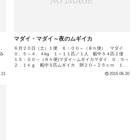
マダイ・マダイ～夜のムギイカ
．
６月２０日（土）１便 ６：００～（８ｈ便） マダイ
み
０、５～４、４kg １～１１匹／１人 船中５４匹２便
１５：００～（８ｈ便)マダイ～ムギイカマダイ ０．５～
２．１ｋｇ 船中５匹ムギイカ 胴２０～２５ｃｍ １５
～５０杯／１人
.21
2015.06.20