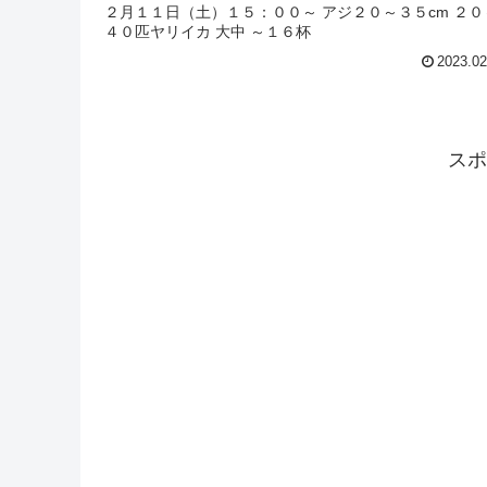
２月１１日（土）１５：００～ アジ２０～３５cm ２０
４０匹ヤリイカ 大中 ～１６杯
2023.02
スポ