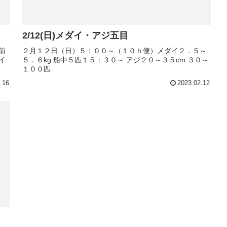
2/12(日)メダイ・アジ五目
前
２月１２日（日）５：００～（１０ｈ便）メダイ２．５～
イ
５．６kg 船中５匹１５：３０～ アジ２０～３５cm ３０～
１００匹
.16
2023.02.12