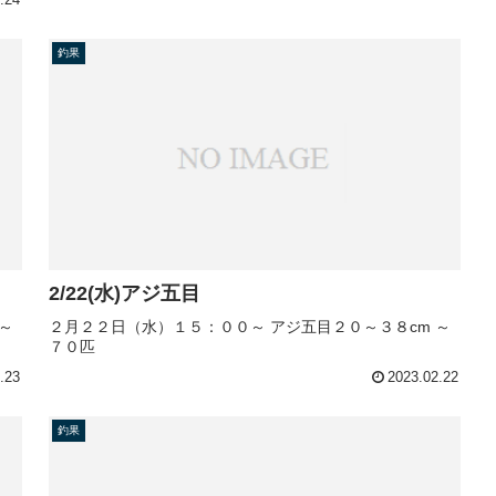
釣果
2/22(水)アジ五目
～
２月２２日（水）１５：００～ アジ五目２０～３８cm ～
７０匹
.23
2023.02.22
釣果