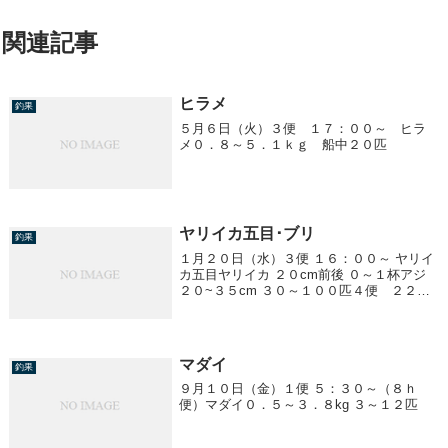
関連記事
ヒラメ
釣果
５月６日（火）３便 １７：００～ ヒラ
メ０．８～５．１ｋｇ 船中２０匹
ヤリイカ五目･ブリ
釣果
１月２０日（水）３便 １６：００～ ヤリイ
カ五目ヤリイカ ２０cm前後 ０～１杯アジ
２０~３５cm ３０～１００匹４便 ２２：
００～ ブリ６．５～８．４kgヤリイカ ２
０～３０cm ２０杯
マダイ
釣果
９月１０日（金）１便 ５：３０～（８ｈ
便）マダイ０．５～３．８kg ３～１２匹