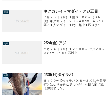
キクカレイ～マダイ・アジ五目
釣果
７月２５日（水）１便６：００～（８ｈ
便）キクカレイ ２０～４０cm ４～１０
匹／１人マダイ １kg 船中１匹３便１
７：３０～アジ １５～３０cm ～３０匹
／１人アカイカ １５～１５cm ０～５ハ
イ／１人
2/24(金) アジ
釣果
２月２４日（金）１２：００～ アジ２０～
３８cm ～１００匹以上
4/20(月)タイラバ
釣果
５：００〜 Dタイラバ０.８〜３.０kg全員安
打とはなりませんでしたが、本日も前半戦
は好調でした。