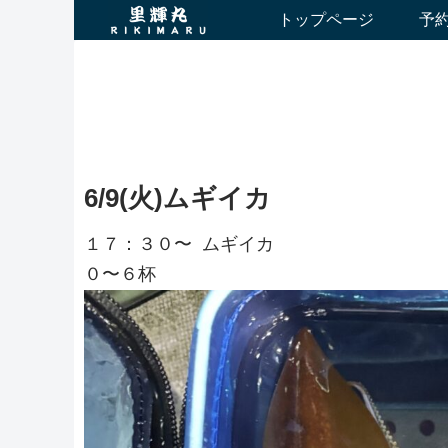
トップページ
予
6/9(火)ムギイカ
１７：３０〜 ムギイカ
０〜６杯