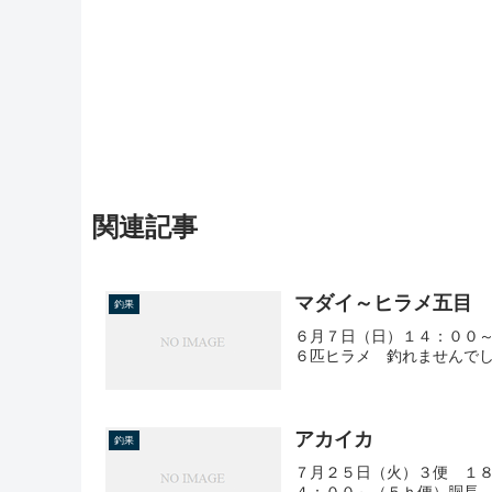
関連記事
マダイ～ヒラメ五目
釣果
６月７日（日）１４：００
６匹ヒラメ 釣れませんで
アカイカ
釣果
７月２５日（火）３便 １８
４：００～（５ｈ便）胴長 