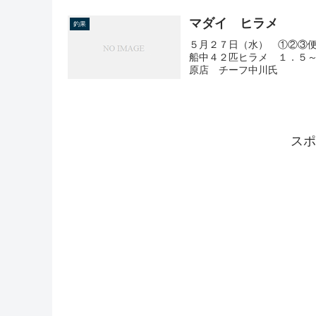
マダイ ヒラメ
釣果
５月２７日（水） ①②③
船中４２匹ヒラメ １．５
原店 チーフ中川氏
スポ