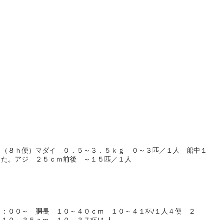
～（８ｈ便）マダイ ０．５～３．５ｋｇ ０～３匹／１人 船中１
した。アジ ２５ｃｍ前後 ～１５匹／１人
：００～ 胴長 １０～４０ｃｍ １０～４１杯/１人４便 ２
１０～３５ｃｍ １０～３７杯/１人