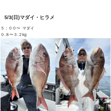
5/3(日)マダイ・ヒラメ
５：００〜 マダイ
０.８〜３.２kg