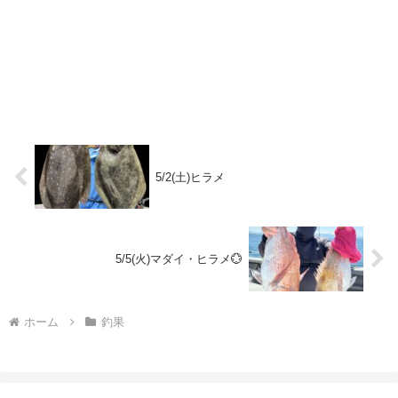
5/2(土)ヒラメ
5/5(火)マダイ・ヒラメ💮
ホーム
釣果