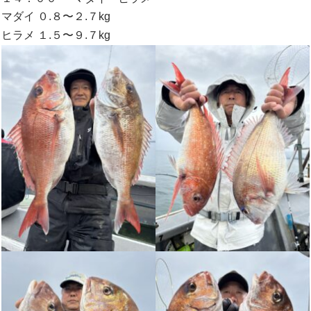
マダイ ０.８〜２.７kg
ヒラメ １.５〜９.７kg