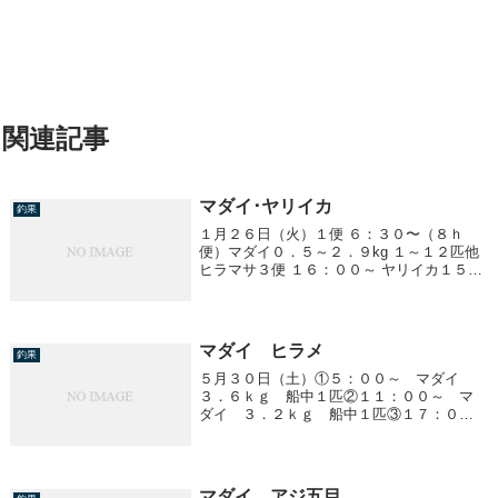
関連記事
マダイ･ヤリイカ
釣果
１月２６日（火）１便 ６：３０〜（８ｈ
便）マダイ０．５～２．９kg １～１２匹他
ヒラマサ３便 １６：００～ ヤリイカ１５～
３０cm ３～１３杯
マダイ ヒラメ
釣果
５月３０日（土）①５：００～ マダイ
３．６ｋｇ 船中１匹②１１：００～ マ
ダイ ３．２ｋｇ 船中１匹③１７：００
～ ヒラメ １．２～４．３ｋｇ 船中７
匹
マダイ アジ五目