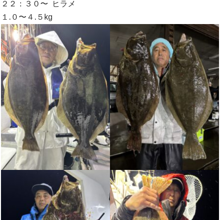
２２：３０〜 ヒラメ
１.０〜４.５kg