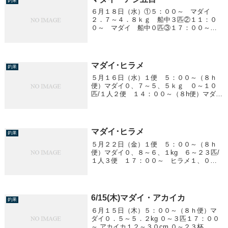
釣果
６月１８日（水）①５：００～ マダイ
２．７～４．８ｋｇ 船中３匹②１１：０
０～ マダイ 船中０匹③１７：００～
アジ五目 ２５～３８ｃｍ ５０～７５Lク
ーラー満杯！！
マダイ･ヒラメ
釣果
５月１６日（水）１便 ５：００～（８ｈ
便）マダイ０、７～５、５ｋｇ ０～１０
匹/１人２便 １４：００～（８h便）マダ
イ ０、８～４、１ｋｇ ２～１５匹/１人
ヒラメ ０、８～５、４ｋｇ 船中２１匹
マダイ･ヒラメ
釣果
５月２２日（金）１便 ５：００～（８ｈ
便）マダイ０、８～６、１kg ６～２３匹/
１人３便 １７：００～ ヒラメ１、０～
４、７kg 船中１３匹４便 ２３：００
～ ヒラメ１、０～３、０kg 船中７匹
6/15(木)マダイ・アカイカ
釣果
６月１５日（木）５：００～（８ｈ便）マ
ダイ０．５～５．２kg ０～３匹１７：００
～ アカイカ１２～３０cm ０～２３杯