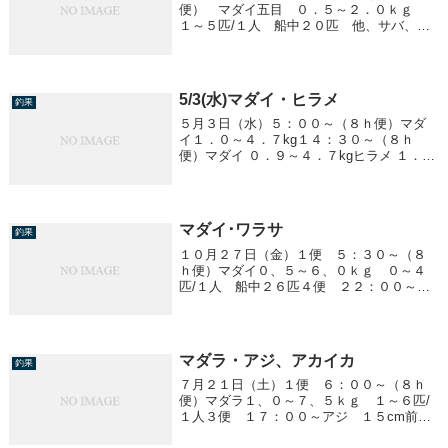
便） マダイ五目 ０．５～２．０ｋｇ
１～５匹/１人 船中２０匹 他、サバ、ア
ジ、アカイカ
5/3(水)マダイ・ヒラメ
釣果
５月３日（水）５：００～（８ｈ便）マダ
イ１．０～４．７kg１４：３０～（８ｈ
便）マダイ ０．９～４．７kgヒラメ １．３
～４．３kg １６匹
マダイ･ワラサ
釣果
１０月２７日（金）１便 ５：３０～（８
ｈ便）マダイ０、５～６、０ｋｇ ０～４
匹/１人 船中２６匹４便 ２２：００～
ワラサ１、５～６、１ｋｇ 船中７匹
マダラ・アジ、アカイカ
釣果
７月２１日（土）１便 ６：００～（８ｈ
便）マダラ１、０～７、５ｋｇ １～６匹/
１人３便 １７：００～アジ １５cm前
後 ～２０匹/１人アカイカ １０～１５