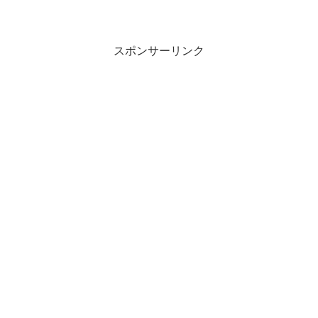
cm ～２杯/１人４便 ２３：００～ ア
ジ ２０cm前後 ～７０匹/１人アカイカ釣
れま...
スポンサーリンク