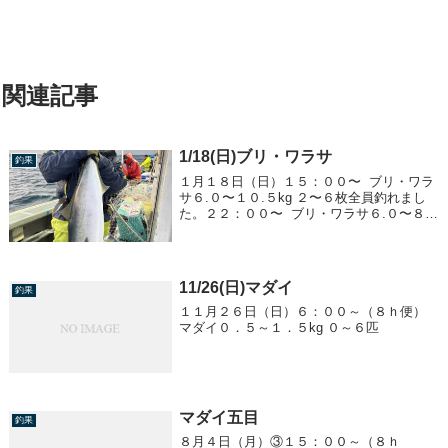
関連記事
1/18(日)ブリ・ワラサ
釣果
１月１８日（日）１５：００〜 ブリ・ワラ
サ６.０〜１０.５kg ２〜６枚全員釣れまし
た。２２：００〜 ブリ・ワラサ６.０〜８.
０kg ０〜２枚
11/26(日)マダイ
釣果
１１月２６日（日）６：００～（８ｈ便）
マダイ０．５～１．５kg ０～６匹
マダイ五目
釣果
８月４日（月）③１５：００～（８ｈ