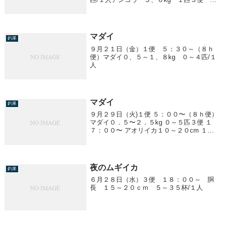
８：００～ ムギイカ２０cm前後 ０～８
杯/１人上潮早く釣りになりませんでした
マダイ
釣果
９月２１日（金）１便 ５：３０～（８ｈ
便）マダイ０、５～１、８kg ０～４匹/１
人
マダイ
釣果
９月２９日（火)１便 ５：００〜（８ｈ便）
マダイ０．５〜２．５kg ０～５匹３便 １
７：００〜 アオリイカ１０～２０cm １～
１０杯
夜のムギイカ
釣果
６月２８日（水）３便 １８：００～ 胴
長 １５～２０ｃｍ ５～３５杯/１人