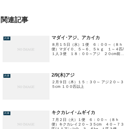
関連記事
マダイ･アジ、アカイカ
釣果
８月１５日（水）１便 ６：００～（８ｈ
便）マダイ０、５～６、５ｋｇ １～４匹/
１人３便 １８：００～アジ ２０cm前
後 ～５０匹/１人アカイカは釣れませんで
したヒラメ １、８～２、２kg ２匹
2/9(木)アジ
釣果
２月９日（木）１５：３０～ アジ２０～３
５cm １００匹以上
キクカレイ･ムギイカ
釣果
７月２日（火）１便 ６：００～（８ｈ
便）キクカレイ２０～３５cm ４０～７３
匹/１人アンコウ ３、６kg １匹３便 １