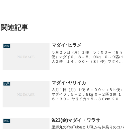
関連記事
マダイ･ヒラメ
釣果
５月２５日（月）１便 ５：００～（８ｈ
便）マダイ０、８～５、０kg ０～９匹/１
人２便 １４：００～（８ｈ便）マダイ
０、８～４、５kg ０～１０匹/１人ヒラ
メ １、０～３、０kg 船中１６匹
マダイ･ヤリイカ
釣果
３月１日（月）１便 ６：００～（８ｈ便）
マダイ０．５～２．８kg ０～２匹３便 １
６：３０～ ヤリイカ１５～３０cm ２０～
５８杯
9/23(金)マダイ・ワラサ
釣果
里輝丸のYouTubeは↓URLから仲乗りのコバ