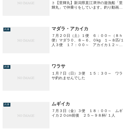
ト【里輝丸】新潟県直江津沖の遊漁船「里
輝丸」で仲乗りをしています。釣り動画を
メインに直江津での海釣りをお届けできた
らと思っています。ぜひ最後までご覧いた
だけると幸いです。YouTube９月２３...
マダラ・アカイカ
釣果
７月２０日（土）１便 ６：００～（８ｈ
便）マダラ０、８～６、０kg １～８匹/１
人３便 １７：００～ アカイカ１２～３
５cm ０～１２杯/１人４便 ２３：００
～ アカイカ１２～４０cm ２～１４杯/１
人
ワラサ
釣果
１月７日（日）３便 １５：３０～ ワラ
サ釣れませんでした
ムギイカ
釣果
７月３日（金）３便 １８：００～ ムギ
イカ２０cm前後 ２５～９８杯/ １人