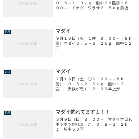
０．５～１．３ｋｇ 船中２０匹③１６：
００～ イナダ・ワラサ２．５ｋｇ前後
船中１４匹他、１．０ｋｇ前後のイナダ・
大サワラ５匹明日（２６日）は予報悪く中
止です。
マダイ
釣果
９月１６日（火）１便 ９：００～（８ｈ
便）マダイ０．５～６．２ｋｇ 船中１２
匹
マダイ
釣果
７月１８日（土）①６：００～（８ｈ
便） ０．５～２．６ｋｇ 船中１３
匹 天候が悪く１２：００早上が
り！！ ③④便は中止になりました。
明日（１９日）も中止です。
マダイ釣れてますよ！！
釣果
３月９日（日）８：００～ マダイ本日も
ポツポツ釣れました。０．８～３．２ｋ
ｇ 船中５０匹