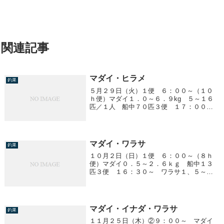
関連記事
マダイ・ヒラメ
釣果
５月２９日（火）１便 ６：００～（１０
ｈ便）マダイ１．０～６．９kg ５～１６
匹／１人 船中７０匹３便 １７：００
～ ヒラメ１．０～３．２kg 船中３５匹
マダイ・ワラサ
釣果
１０月２日（日）１便 ６：００～（８ｈ
便）マダイ０．５～２．６ｋｇ 船中１３
匹３便 １６：３０～ ワラサ１、５～
３、５ｋｇ ０～１０匹/1人４便 ２２：３
０～ ワラサ２、０～４、０ｋｇ １０～
３０匹/１人クーラー満杯！
マダイ・イナダ・ワラサ
釣果
１１月２５日（木）②９：００～ マダイ