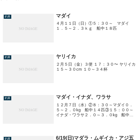
マダイ
釣果
４月１１日（日）①５：３０～ マダイ
１．５～２．３ｋｇ 船中１８匹
ヤリイカ
釣果
２月５日（金）３便 １７：３０〜 ヤリイカ
１５～３０cm １０～３４杯
マダイ・イナダ、ワラサ
釣果
１２月７日（水）②８：３０～マダイ０．
５～２．０kg 船中１４匹③１５：００～
イナダ・ワラサ２．０～３．０kg 船中１
５匹④便は予報が悪く中止になりました。
明日（８日）明後日（９日）は予報が悪く
中止になります。
6/19(日)マダラ・ムギイカ・アジ五
釣果