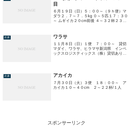
目
６月１９日（日）５：００～（９ｈ便）マ
ダラ２．７～７．５kg ０～５匹１７：３０
～ ムギイカ２０cm前後 ４～３２杯２３：
３０～ アジ五目アジ、サバ クーラー満杯
ワラサ
釣果
１１月８日（日）１便 ７：００～ 貸切
マダイ、ワラサ、ヒラマサ新潟県 インペ
ックスロジスティックス（株）貸切ありが
とうございました。３便 １５：３０～
ワラサ２．５～３．５ｋｇ ２～１２匹
船中４５匹８００ｇ前後のイナダ多数！！
４便 ２１：...
アカイカ
釣果
７月３０日（火）３便 １８：００～ ア
カイカ１０～４０cm ２～２２杯/１人
スポンサーリンク