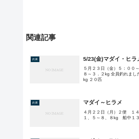
関連記事
5/23(金)マダイ・ヒラ
釣果
５月２３日（金）５：００～
８～３．２kg 全員釣れまし
kg ２０匹
マダイ～ヒラメ
釣果
４月２２日（月）２便 １
１、５～８、８kg 船中１