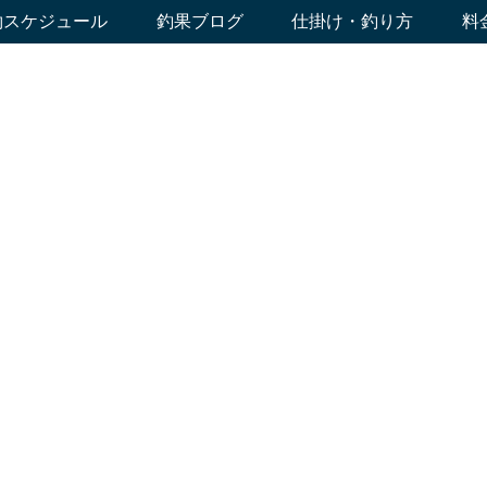
約スケジュール
釣果ブログ
仕掛け・釣り方
料