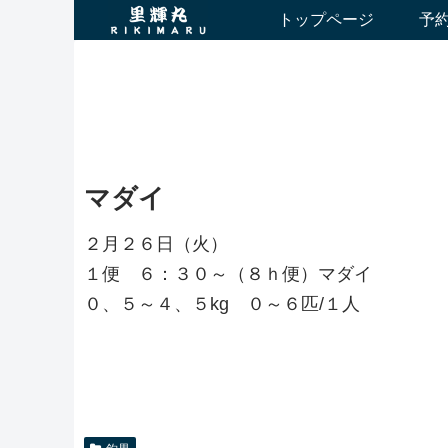
トップページ
予
マダイ
２月２６日（火）
１便 ６：３０～（８ｈ便）マダイ
０、５～４、５kg ０～６匹/１人