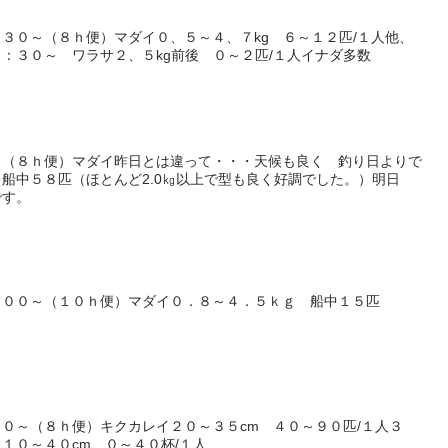
３０～（８ｈ便）マダイ０、５～４、７kg ６～１２匹/１人他、
：３０～ ワラサ２、５kg前後 ０～２匹/１人イナダ多数
～（８ｈ便）マダイ昨日とは違って・・・天候も良く 釣り日よりで
船中５８匹（ほとんど2.0㎏以上で型も良く好調でした。）明日
です。
：００～（１０ｈ便）マダイ０．８～４．５ｋｇ 船中１５匹
０～（８ｈ便）キクカレイ２０～３５cm ４０～９０匹/１人３
１０～４０cm ０～４０杯/１人