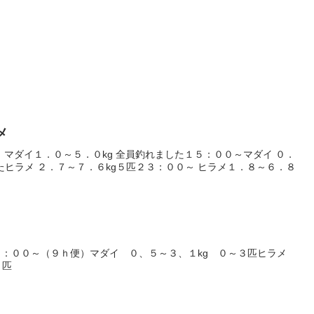
メ
 マダイ１．０～５．０kg 全員釣れました１５：００～マダイ ０．
たヒラメ ２．７～７．６kg５匹２３：００～ ヒラメ１．８～６．８
４：００～（９ｈ便）マダイ ０、５～３、１kg ０～３匹ヒラメ
３匹