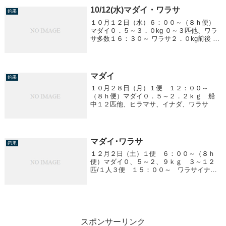
10/12(水)マダイ・ワラサ
釣果
１０月１２日（水）６：００～（８ｈ便）
マダイ０．５～３．０kg ０～３匹他、ワラ
サ多数１６：３０～ ワラサ２．０kg前後 １
～７匹潮速く苦戦！！
マダイ
釣果
１０月２８日（月）１便 １２：００～
（８ｈ便）マダイ０．５～２．２ｋｇ 船
中１２匹他、ヒラマサ、イナダ、ワラサ
マダイ･ワラサ
釣果
１２月２日（土）１便 ６：００～（８ｈ
便）マダイ０、５～２、９ｋｇ ３～１２
匹/１人３便 １５：００～ ワラサイナダ
４匹 マダイ１匹ワラサ、ブリは釣れませ
んでした。４便 ２２：００～ ワラサワ
ラサ、ブリは釣れませんでした。トラフグ
２匹
スポンサーリンク