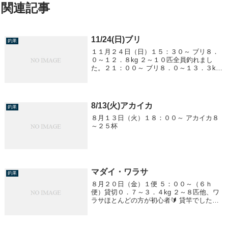
関連記事
11/24(日)ブリ
釣果
１１月２４日（日）１５：３０～ ブリ８．
０～１２．８kg ２～１０匹全員釣れまし
た。２１：００～ ブリ８．０～１３．３kg
１～１５匹全員釣れました。連日オモリの
ロストが激しく船にある300号のストックが
少ない状況です。ご自身で最低3個は用...
8/13(火)アカイカ
釣果
８月１３日（火）１８：００～ アカイカ８
～２５杯
マダイ・ワラサ
釣果
８月２０日（金）１便 ５：００～（６ｈ
便）貸切０．７～３．４kg ２～８匹他、ワ
ラサほとんどの方が初心者🔰 貸竿でしたが
頑張って釣っていただきました３便 １７：
００～ ワラサ１．５～３．５kg クーラー満
杯