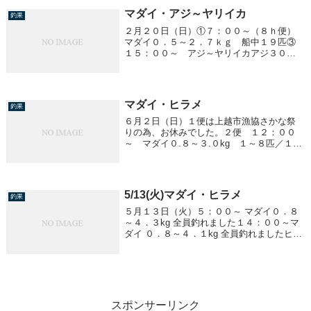
マダイ・アジ～ヤリイカ
釣果
２月２０日（日）①７：００～（８ｈ便）
マダイ０．５～２．７ｋｇ 船中１９匹③
１５：００～ アジ～ヤリイカアジ３０～
４０ｃｎ ２０～４０匹／１人ヤリイカ
１５～４０ｃｍ ４～１８ハイ／１人他、
サバ、イナダ、クロソイが混じりました。
マダイ・ヒラメ
釣果
６月２日（日）１便は上越市漁協さかな祭
りの為、お休みでした。２便 １２：００
～ マダイ０.８～３.０kg １～８匹／１
人 船中６０匹３便 １８：００～ ヒラ
メ１.９～４.８kg 船中１１匹
5/13(火)マダイ・ヒラメ
釣果
５月１３日（火）５：００～ マダイ０．８
～４．３kg 全員釣れました１４：００～マ
ダイ ０．８～４．１kg 全員釣れましたヒラ
メ ２．９～４．７kg ０～１匹
スポンサーリンク