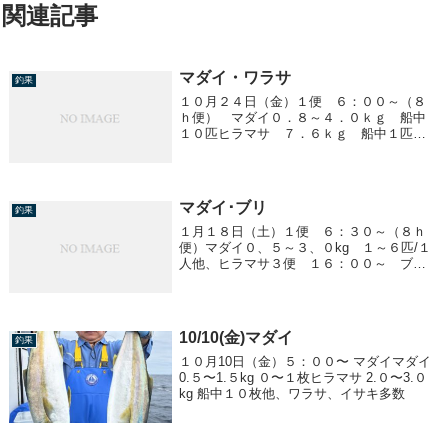
関連記事
マダイ・ワラサ
釣果
１０月２４日（金）１便 ６：００～（８
ｈ便） マダイ０．８～４．０ｋｇ 船中
１０匹ヒラマサ ７．６ｋｇ 船中１匹３
便 １６：００～ ワラサ２．５～４．０
ｋｇ ４～１５匹／１人 船中１００匹以
上４便 ２２：３０～ ワラサ２．５～
４．０ｋｇ １...
マダイ･ブリ
釣果
１月１８日（土）１便 ６：３０～（８ｈ
便）マダイ０、５～３、０kg １～６匹/１
人他、ヒラマサ３便 １６：００～ ブリ
ブリは釣れませんでした他、マダイ
10/10(金)マダイ
釣果
１０月10日（金）５：００〜 マダイマダイ
0.５〜1.５kg ０〜１枚ヒラマサ 2.０〜3.０
kg 船中１０枚他、ワラサ、イサキ多数