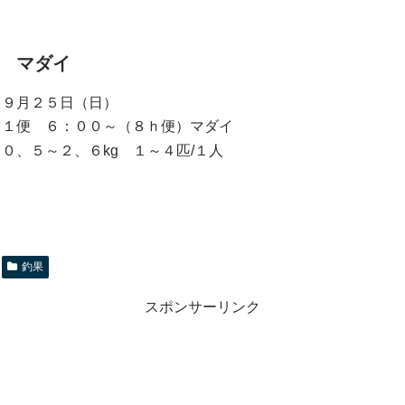
マダイ
９月２５日（日）
１便 ６：００～（８ｈ便）マダイ
０、５～２、６kg １～４匹/１人
釣果
スポンサーリンク