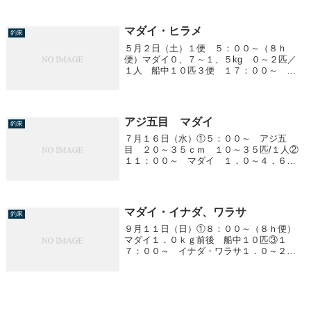
マダイ・ヒラメ
釣果
５月２日（土）１便 ５：００～（８ｈ
便）マダイ０、７～１、５kg ０～２匹／
１人 船中１０匹３便 １７：００～ ヒ
ラメ３．９～４．２ｋｇ 船中２匹
アジ五目 マダイ
釣果
７月１６日（水）①５：００～ アジ五
目 ２０～３５ｃｍ １０～３５匹/１人②
１１：００～ マダイ １．０～４．６ｋ
ｇ 船中６匹③１７：００～ アジ五目
２０～３５ｃｍ １０～５０匹/１人
他、サバ、アカイカ
マダイ・イナダ、ワラサ
釣果
９月１１日（日）①８：００～（８ｈ便）
マダイ１．０ｋｇ前後 船中１０匹③１
７：００～ イナダ・ワラサ１．０～２．
０ｋｇ 船中５匹他、マダイ、サバ、タチ
ウオ