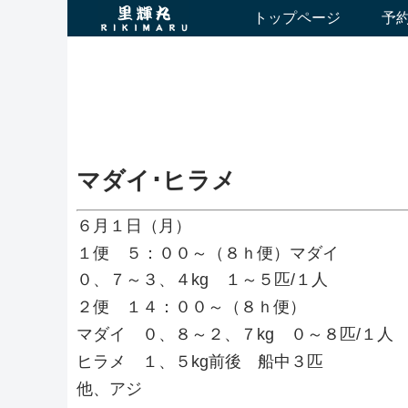
トップページ
予
マダイ･ヒラメ
６月１日（月）
１便 ５：００～（８ｈ便）マダイ
０、７～３、４kg １～５匹/１人
２便 １４：００～（８ｈ便）
マダイ ０、８～２、７kg ０～８匹/１人
ヒラメ １、５kg前後 船中３匹
他、アジ