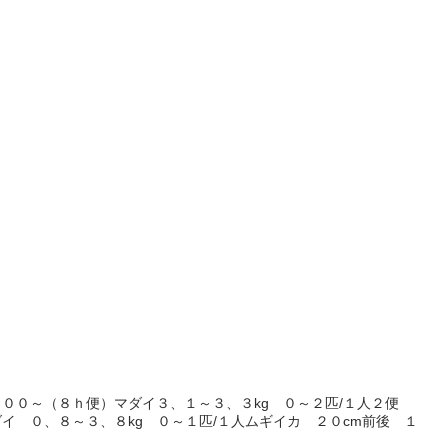
００～（８ｈ便）マダイ３、１～３、３kg ０～２匹/１人２便
イ ０、８～３、８kg ０～１匹/１人ムギイカ ２０cm前後 １