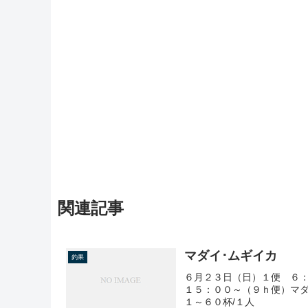
関連記事
マダイ･ムギイカ
釣果
６月２３日（日）１便 ６：
１５：００～（９ｈ便）マダ
１～６０杯/１人