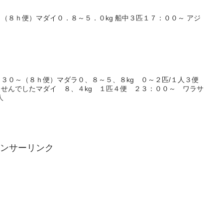
（８ｈ便）マダイ０．８～５．０kg 船中３匹１７：００～ アジ
３０～（８ｈ便）マダラ０、８～５、８kg ０～２匹/１人３便
せんでしたマダイ ８、４kg １匹４便 ２３：００～ ワラサ
人
ンサーリンク