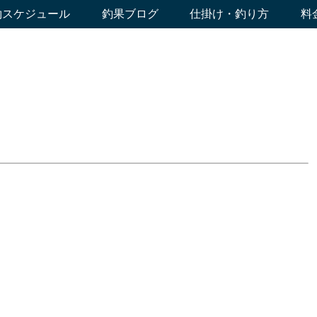
約スケジュール
釣果ブログ
仕掛け・釣り方
料