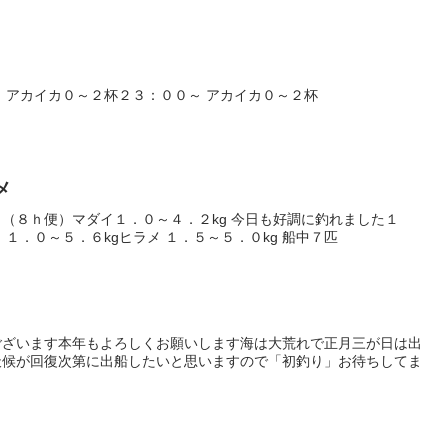
 アカイカ０～２杯２３：００～ アカイカ０～２杯
メ
（８ｈ便）マダイ１．０～４．２kg 今日も好調に釣れました１
１．０～５．６kgヒラメ １．５～５．０kg 船中７匹
す
ございます本年もよろしくお願いします海は大荒れで正月三が日は出
天候が回復次第に出船したいと思いますので「初釣り」お待ちしてま