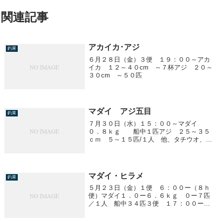
関連記事
アカイカ･アジ
釣果
６月２８日（金）３便 １９：００～アカ
イカ １２～４０cm ～７杯アジ ２０～
３０cm ～５０匹
マダイ アジ五目
釣果
７月３０日（水）１５：００～マダイ
０．８ｋｇ 船中１匹アジ ２５～３５
ｃｍ ５～１５匹/１人 他、タチウオ、イ
シモチ、サバ
マダイ・ヒラメ
釣果
５月２３日（金）１便 ６：００ー（８ｈ
便）マダイ１．０ー６．６ｋｇ ０ー７匹
／１人 船中３４匹３便 １７：００ー
ヒラメ１、０ー３、０kg 船中２５匹４
便 ２３：００ー ヒラメ１、０ー３、１