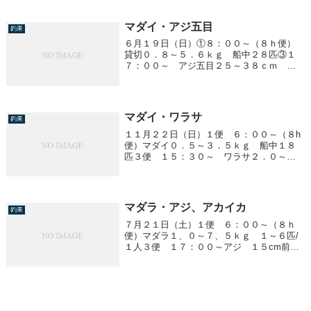
kg 船中３０匹
マダイ・アジ五目
釣果
６月１９日（日）①８：００～（８ｈ便）
貸切０．８～５．６ｋｇ 船中２８匹③１
７：００～ アジ五目２５～３８ｃｍ ２
０～５０匹／１人他、サバ
マダイ・ワラサ
釣果
１１月２２日（日）１便 ６：００～（８h
便）マダイ０．５～３．５ｋｇ 船中１８
匹３便 １５：３０～ ワラサ２．０～
４．６ｋｇ 船中１０匹他、１kg前後のイ
ナダ、サワラ、サゴシ４便は予報が悪く中
止になりました。
マダラ・アジ、アカイカ
釣果
７月２１日（土）１便 ６：００～（８ｈ
便）マダラ１、０～７、５ｋｇ １～６匹/
１人３便 １７：００～アジ １５cm前
後 ～２０匹/１人アカイカ １０～１５
cm ～２杯/１人４便 ２３：００～ ア
ジ ２０cm前後 ～７０匹/１人アカイカ釣
れま...