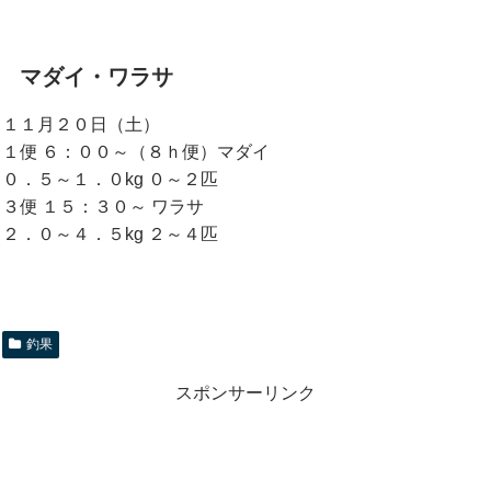
マダイ・ワラサ
１１月２０日（土）
１便 ６：００～（８ｈ便）マダイ
０．５～１．０kg ０～２匹
３便 １５：３０～ ワラサ
２．０～４．５kg ２～４匹
釣果
スポンサーリンク