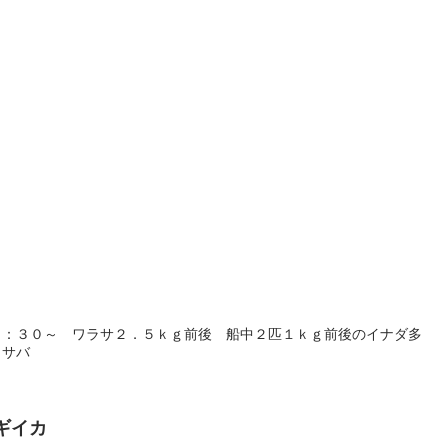
５：３０～ ワラサ２．５ｋｇ前後 船中２匹１ｋｇ前後のイナダ多
、サバ
ムギイカ