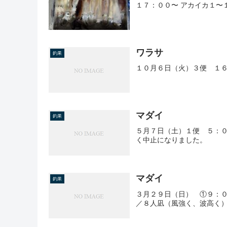
１７：００〜 アカイカ１〜
ワラサ
釣果
１０月６日（火）３便 １
マダイ
釣果
５月７日（土）１便 ５：０
く中止になりました。
マダイ
釣果
３月２９日（日） ①９：
／８人凪（風強く、波高く