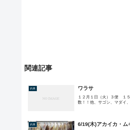
関連記事
ワラサ
釣果
１２月１日（火）３便 １
数！！他、サゴシ、マダイ
6/19(木)アカイカ・
釣果