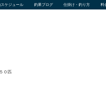
約スケジュール
釣果ブログ
仕掛け・釣り方
料
５０匹