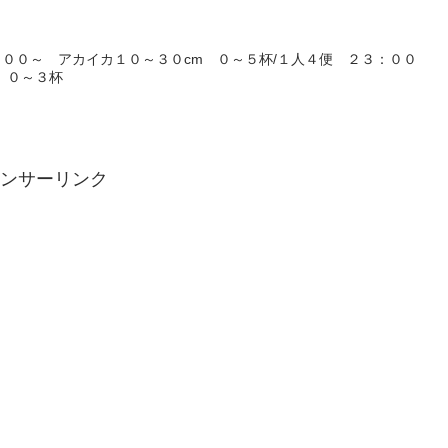
００～ アカイカ１０～３０cm ０～５杯/１人４便 ２３：００
 ０～３杯
ンサーリンク