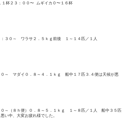
１１杯２３：００〜 ムギイカ０〜１６杯
６：３０～ ワラサ２．５ｋｇ前後 １～１４匹／１人
０～ マダイ０．８～４．１ｋｇ 船中１７匹３.４便は天候が悪
００～（８ｈ便）０．８～５．１ｋｇ １～８匹／１人 船中３５匹
）悪い中、大変お疲れ様でした。