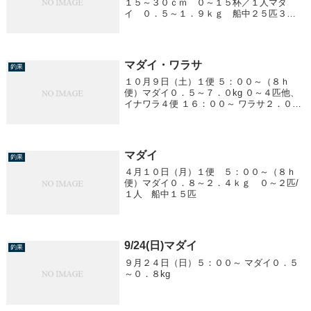
１５～３０ｃｍ ０～１５杯／１人マダ
イ ０．５～１．９ｋｇ 船中２５匹３
便 １６：００～ 夜のヤリイカ胴１０～
３０ｃｍ １～４杯／１人
マダイ・ワラサ
釣果
１０月９日（土）１便 ５：００～（８ｈ
便）マダイ０．５～７．０kg ０～４匹他、
イナワラ４便 １６：００～ ワラサ２．０kg
前後 ０～１３匹
マダイ
釣果
４月１０日（月）１便 ５：００～（８ｈ
便）マダイ０．８～２．４ｋｇ ０～２匹/
１人 船中１５匹
9/24(日)マダイ
釣果
９月２４日（日）５：００～ マダイ０．５
～０．８kg