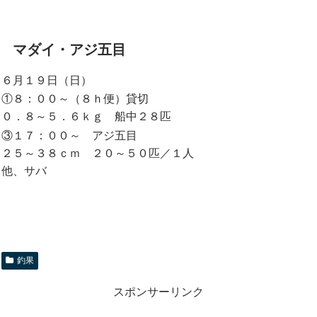
マダイ・アジ五目
６月１９日（日）
①８：００～（８ｈ便）貸切
０．８～５．６ｋｇ 船中２８匹
③１７：００～ アジ五目
２５～３８ｃｍ ２０～５０匹／１人
他、サバ
釣果
スポンサーリンク