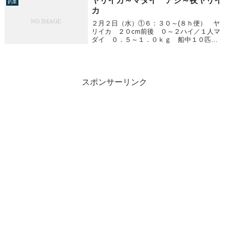
ヤリイカ～マダイ アジ～夜ヤリイ
釣果
カ
２月２日（水）①６：３０～(８ｈ便） ヤ
リイカ ２０cm前後 ０～２ハイ／１人マ
ダイ ０．５～１．０ｋｇ 船中１０匹③
１５：００～ アジ ３０～３８ｃｍ １
０～３０匹／１人ヤリイカ ２０～３５ｃ
ｍ １～２ハイ／１人
スポンサーリンク