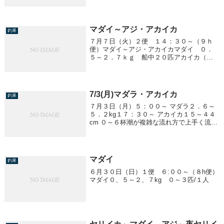
３０cm ３～１２杯/１人
マダイ～アジ・アカイカ
釣果
７月７日（火）２便 １４：３０～（９ｈ
便）マダイ～アジ・アカイカマダイ ０．
５～２．７ｋｇ 船中２０匹アカイカ（マ
ルイカ） 胴２０ｃｍ前後 ～４３杯／１
人アジ ３０ｃｍ前後 ～３０匹／１人
他、サバ、イナダ、ワラサ、ヒラマサ
7/3(月)マダラ・アカイカ
釣果
７月３日（月）５：００～ マダラ２．６～
５．２kg１７：３０～ アカイカ１５～４４
cm ０～６杯潮が複雑な流れ方で上手く流れ
ませんでした
マダイ
釣果
６月３０日（日）１便 ６:００～（８h便）
マダイ０、５～２、７kg ０～３匹/１人