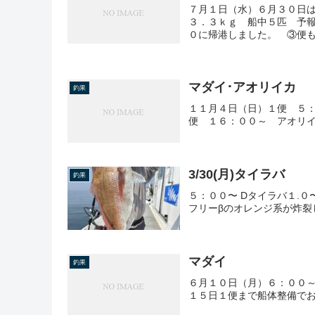
７月１日（水）６月３０日は
３．３ｋｇ 船中５匹 予報
０に帰港しました。 ③便
マダイ･アオリイカ
釣果
１１月４日（日）１便 ５：
便 １６：００～ アオリイ
3/30(月)タイラバ
釣果
５：００〜 Dタイラバ１.０
フリーβのオレンジ系が炸裂
マダイ
釣果
６月１０日（月）６：００～
１５日１便まで船体整備で