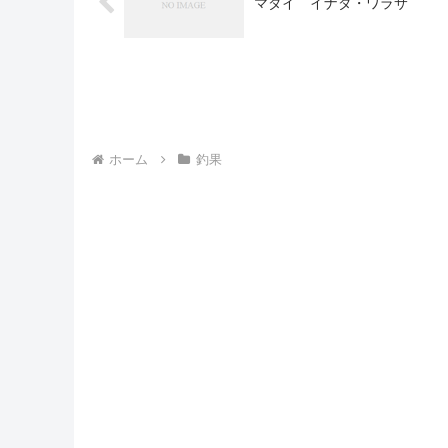
マダイ イナダ・ワラサ
ホーム
釣果