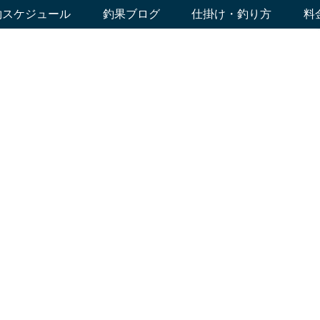
約スケジュール
釣果ブログ
仕掛け・釣り方
料