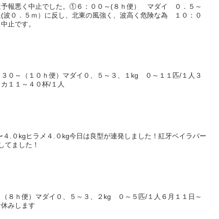
予報悪く中止でした。①６：００～(８ｈ便） マダイ ０．５～
(波０．５ｍ）に反し、北東の風強く、波高く危険な為 １０：０
も中止です。
３０～（１０ｈ便）マダイ０、５～３、１kg ０～１１匹/１人３
カ１１～４０杯/１人
〜４.０kgヒラメ４.０kg今日は良型が連発しました！紅牙ベイラバー
してました！
（８ｈ便）マダイ０、５～３、２kg ０～５匹/１人６月１１日～
お休みします