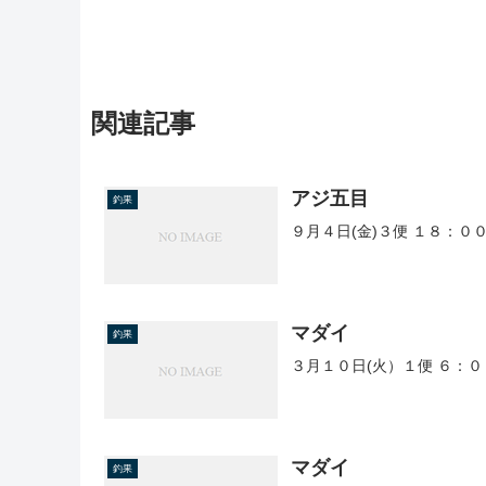
関連記事
アジ五目
釣果
９月４日(金)３便 １８：０
マダイ
釣果
３月１０日(火）１便 ６：０
マダイ
釣果