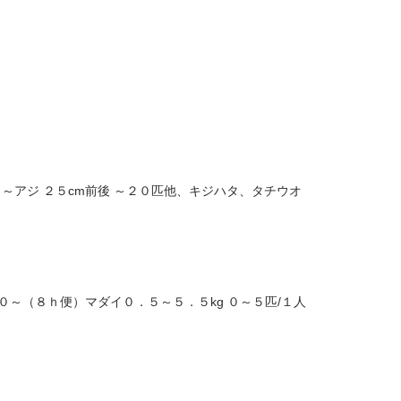
０～アジ ２５cm前後 ～２０匹他、キジハタ、タチウオ
０～（８ｈ便）マダイ０．５～５．５kg ０～５匹/１人