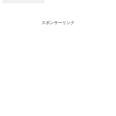
た。来年も心新たに頑張りますのでよろし
くお願いいたします。良いお年を･･･
スポンサーリンク