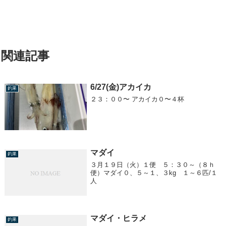
関連記事
6/27(金)アカイカ
釣果
２３：００〜 アカイカ０〜４杯
マダイ
釣果
３月１９日（火）１便 ５：３０～（８ｈ
便）マダイ０、５～１、３kg １～６匹/１
人
マダイ・ヒラメ
釣果