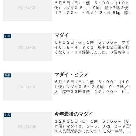
５月５日（日）１便 ５：００～（１０ｈ
便）マダイ０.８～１.９kg 船中７匹３便
１７：００～ ヒラメ１.２～４.５kg 船中
１４匹スズキ ３.１～３.９kg 船中２匹明
日（６日）は予報が悪く中止になります。
マダイ
釣果
５月１３日（火）１便 ５：００～ マダ
イ０．８～４．９ｋｇ 船中１２匹風が強
くなり９：３０帰港しました。３便も中止
です。
マダイ・ヒラメ
釣果
６月１６日（日）１便 ６：００～（１０
ｈ便）マダイ０.８～２.９kg ０～７匹／１
人 船中３３匹３便 １７：００～ ヒラ
メ２.１kg 船中１匹
今年最後のマダイ
釣果
１２月３１日（日）１便 ６：００～（８
ｈ便）マダイ０、５～５、３kg ２～９匹/
１人良型が多かったです！ この一年間、里
輝丸を御利用頂き本当に有難うご座居まし