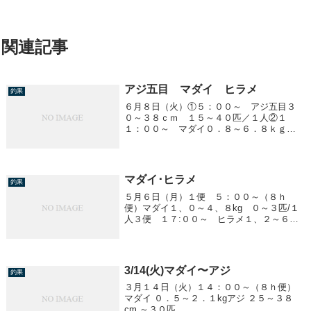
関連記事
アジ五目 マダイ ヒラメ
釣果
６月８日（火）①５：００～ アジ五目３
０～３８ｃｍ １５～４０匹／１人②１
１：００～ マダイ０．８～６．８ｋｇ
船中８匹③１７：００～ ヒラメ１．０～
６．４ｋｇ 船中１４匹
マダイ･ヒラメ
釣果
５月６日（月）１便 ５：００～（８ｈ
便）マダイ１、０～４、８kg ０～３匹/１
人３便 １７:００～ ヒラメ１、２～６、
８kg ０～４匹/１人
3/14(火)マダイ〜アジ
釣果
３月１４日（火）１４：００～（８ｈ便）
マダイ ０．５～２．１kgアジ ２５～３８
cm ～３０匹