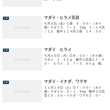
マダイ・ヒラメ五目
釣果
６月３日（金）１便 ５：００～（８ｈ
便）マダイ０、７～３、２kg １～１４匹
／１人 船中１１４匹２便 １４：３０～
（８ｈ便）マダイ～ヒラメ五目マダイ
０．６～２．５ｋｇ ０～４匹／１人 船
中２０匹ヒラメ １．２～２．５ｋｇ 船
中４匹 ソゲ１...
マダイ ヒラメ
釣果
５月１０日（月）①８：００～（８ｈ便）
マダイ １．０ｋｇ 船中１匹③１７：０
０～ ヒラメ ２．７～３．６ｋｇ 船中
３匹
マダイ・イナダ、ワラサ
釣果
１１月１９日（土）①７：００～（８ｈ
便）マダイ０．５～１．９kg 船中３０匹
③１５：３０～イナダ・ワラサ２．０～
４．６kg ４～２５匹／１人 船中１８０
匹 ④便は予報が悪く中止になりました。
明日（２０日）明後日（２１日）は予報が