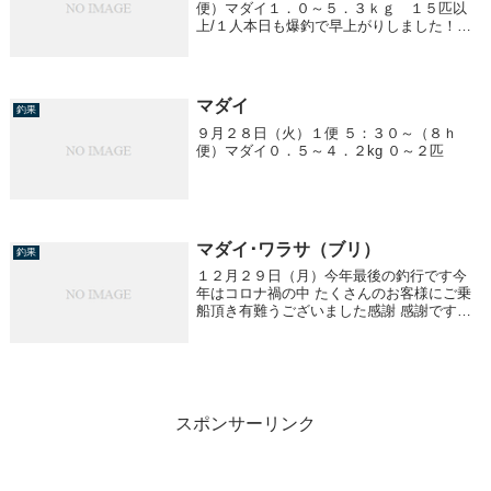
便）マダイ１．０～５．３ｋｇ １５匹以
上/１人本日も爆釣で早上がりしました！！
３便 １７：００～ ヒラメ１、０～８、
３ｋｇ 船中３１匹４便 ２３：００～
ヒラメ１．０～３．８ｋｇ 船中３７匹
マダイ
釣果
９月２８日（火）１便 ５：３０～（８ｈ
便）マダイ０．５～４．２kg ０～２匹
マダイ･ワラサ（ブリ）
釣果
１２月２９日（月）今年最後の釣行です今
年はコロナ禍の中 たくさんのお客様にご乗
船頂き有難うございました感謝 感謝です来
年もよろしくお願いします良いお年をお迎
え下さい１便 ６：００～（８ｈ便）マダイ
０．５～２．８kg １～４匹他、ヒラマサ３
便...
スポンサーリンク