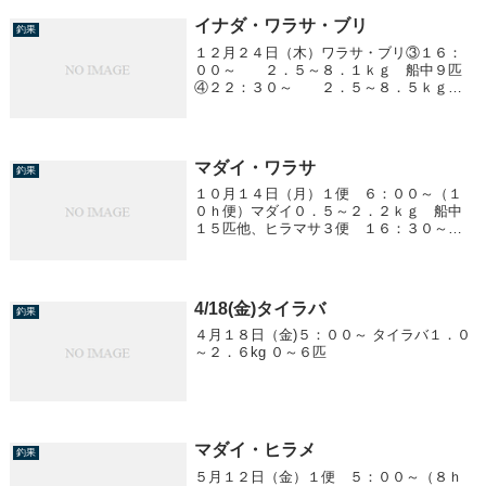
イナダ・ワラサ・ブリ
釣果
１２月２４日（木）ワラサ・ブリ③１６：
００～ ２．５～８．１ｋｇ 船中９匹
④２２：３０～ ２．５～８．５ｋｇ
船中１３匹
マダイ・ワラサ
釣果
１０月１４日（月）１便 ６：００～（１
０ｈ便）マダイ０．５～２．２ｋｇ 船中
１５匹他、ヒラマサ３便 １６：３０～
ワラサ潮速く（１．２ノット）苦戦！！
２．０ｋｇ前後 船中３匹８００ｇ前
後 船中２０匹ヒラマサ ２．０ｋｇ前
後 船中３匹
4/18(金)タイラバ
釣果
４月１８日（金)５：００～ タイラバ１．０
～２．６kg ０～６匹
マダイ・ヒラメ
釣果
５月１２日（金）１便 ５：００～（８ｈ