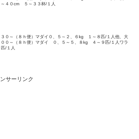
～４０cm ５～３３杯/１人
３０～（８ｈ便）マダイ０、５～２、６kg １～８匹/１人他、大
００～（８ｈ便）マダイ ０、５～５、８kg ４～９匹/１人ワラ
匹/１人
ンサーリンク