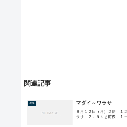
関連記事
マダイ～ワラサ
釣果
９月１２日（月）２便 １
ラサ ２．５ｋｇ前後 １