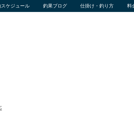
約スケジュール
釣果ブログ
仕掛け・釣り方
料
匹