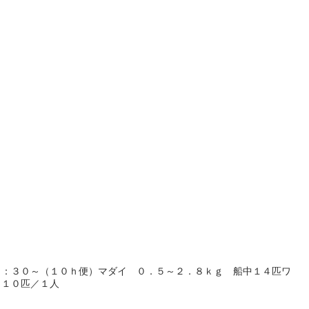
２：３０～（１０ｈ便）マダイ ０．５～２．８ｋｇ 船中１４匹ワ
～１０匹／１人