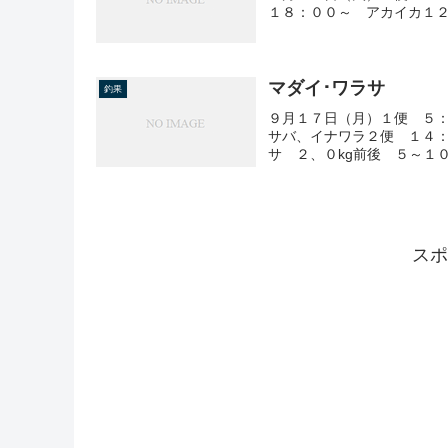
１８：００～ アカイカ１２
マダイ･ワラサ
釣果
９月１７日（月）１便 ５：
サバ、イナワラ２便 １４：
サ ２、０kg前後 ５～１０
スポ