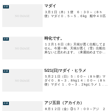
マダイ
釣果
３月１日（木）１便 ６：３０～（８ｈ
便）マダイ０．５～５．６kg 船中４０匹
時化です。
釣果
１２月１６日（水）天候が悪く出船してま
せん。今週一杯、天候が悪く（雪）出船出
来ないと思われます。（来週始めまでかな
ぁ？）時化後に期待しましょう。年末（１
２/３１③④便は除く）年始、休まず営業し
ますので御予約、お待ちしております。
5/21(日)マダイ・ヒラメ
釣果
５月２１日（日）５：００～（８ｈ便）マ
ダイ０．８～３．８kg１４：００～（８ｈ
便）マダイ １．０～３．２kgヒラメ １．２
～４．３kg ５匹
アジ五目（アカイカ）
釣果
８月１２日（金）③１７：００～アジ ２