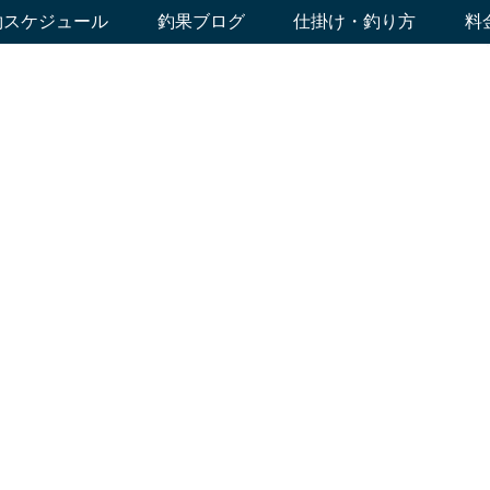
約スケジュール
釣果ブログ
仕掛け・釣り方
料