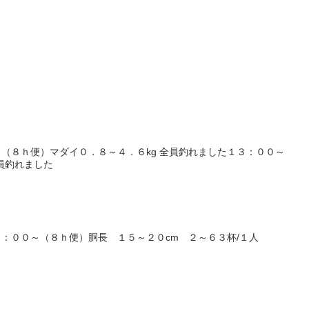
（８ｈ便）マダイ０．８～４．６kg 全員釣れました１３：００～
全員釣れました
：００～（８ｈ便）胴長 １５～２０cm ２～６３杯/１人