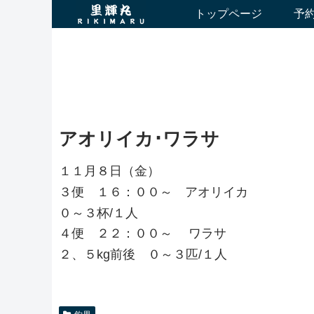
トップページ
予
アオリイカ･ワラサ
１１月８日（金）
３便 １６：００～ アオリイカ
０～３杯/１人
４便 ２２：００～ ワラサ
２、５kg前後 ０～３匹/１人