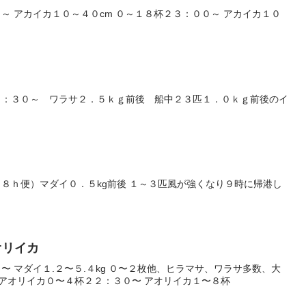
～ アカイカ１０～４０cm ０～１８杯２３：００～ アカイカ１０
５：３０～ ワラサ２．５ｋｇ前後 船中２３匹１．０ｋｇ前後のイ
８ｈ便）マダイ０．５kg前後 １～３匹風が強くなり９時に帰港し
アオリイカ
〜 マダイ１.２〜５.４kg ０〜２枚他、ヒラマサ、ワラサ多数、大
〜 アオリイカ０〜４杯２２：３０〜 アオリイカ１〜８杯