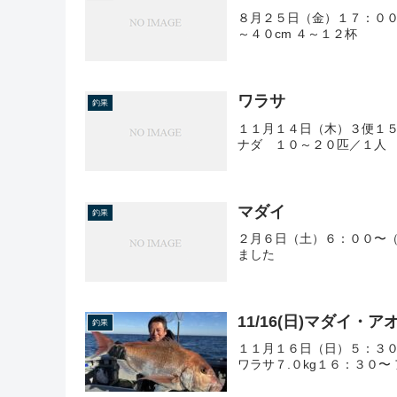
８月２５日（金）１７：００
～４０cm ４～１２杯
ワラサ
釣果
１１月１４日（木）３便１
ナダ １０～２０匹／１人
マダイ
釣果
２月６日（土）６：００〜（
ました
11/16(日)マダイ・
釣果
１１月１６日（日）５：３０
ワラサ７.０kg１６：３０