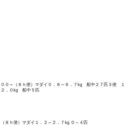
００～（８ｈ便）マダイ０．８～６．７kg 船中２７匹３便 １
２．０kg 船中５匹
（８ｈ便）マダイ１．２～２．７kg ０～４匹