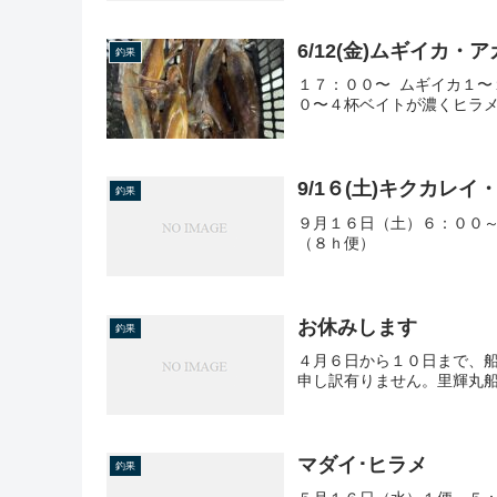
6/12(金)ムギイカ・
釣果
１７：００〜 ムギイカ１〜
０〜４杯ベイトが濃くヒラ
9/1６(土)キクカレ
釣果
９月１６日（土）６：００～
（８ｈ便）
お休みします
釣果
４月６日から１０日まで、
申し訳有りません。里輝丸
マダイ･ヒラメ
釣果