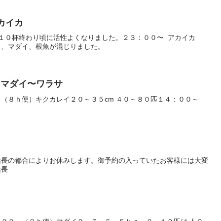
アカイカ
１０杯終わり頃に活性よくなりました。２３：００〜 アカイカ
メ、マダイ、根魚が混じりました。
イ・マダイ〜ワラサ
（８ｈ便）キクカレイ２０～３５cm ４０～８０匹１４：００～
船長の都合によりお休みします。御予約の入っていたお客様には大変
船長