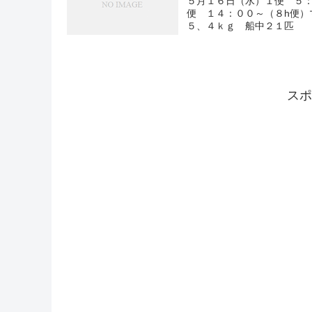
５月１６日（水）１便 ５：
便 １４：００～（８h便）
５、４ｋｇ 船中２１匹
スポ