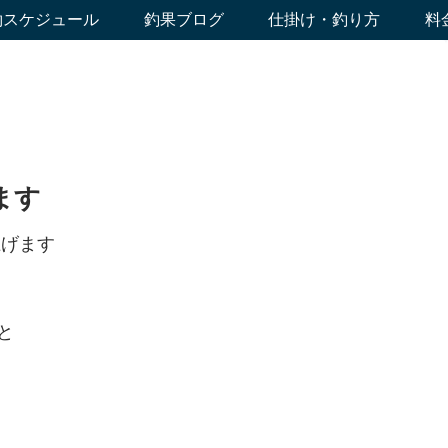
約スケジュール
釣果ブログ
仕掛け・釣り方
料
ます
上げます
と