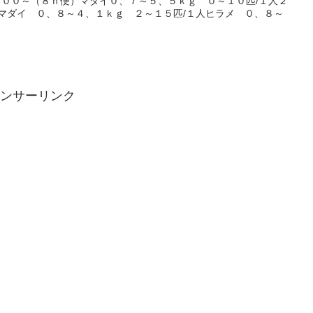
００～（８ｈ便）マダイ０、７～５、５ｋｇ ０～１０匹/１人２
マダイ ０、８～４、１ｋｇ ２～１５匹/１人ヒラメ ０、８～
ンサーリンク