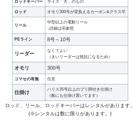
ロッドキーパー
サイズ「大」のもの
ロッド
オモリ300号が背負えるカーボン&グラス竿
中型以上の電動リール
リール
↓詳細は④参照
PEライン
8号～10号
なくてよい
リーダー
（太いリーダーは抵抗になるため）
オモリ
300号
コマセの有無
任意
ハリス35号以上のブリ胴付き仕掛け
仕掛け
（船にも仕掛け置いてます）
ロッド、リール、ロッドキーパーはレンタルがあります。
(※レンタルは数に限りがあります。)