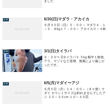
ました
6/30(日)マダラ・アカイカ
釣果
６月３０日（日）５：００～ マダラ４．１
～５．８kg１７：００～ アカイカ０～４杯
3/1(日)タイラバ
釣果
６：００〜 Dタイラバ２.５kg 船中１枚他、
アラ、マゾイなど逆潮、無風により厳しか
ったです。
6/5(月)マダイ〜アジ
釣果
６月５日（月）１４：００～（８ｈ便）マ
ダイ カウントサイズは釣れませんでしたア
ジ ２５～３５cm １０～４５匹