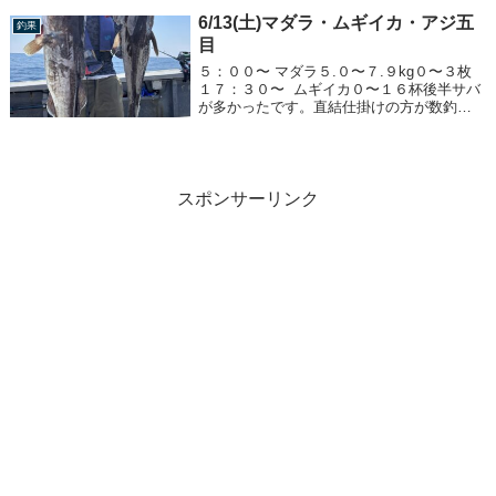
6/13(土)マダラ・ムギイカ・アジ五
釣果
目
５：００〜 マダラ５.０〜７.９kg０〜３枚
１７：３０〜 ムギイカ０〜１６杯後半サバ
が多かったです。直結仕掛けの方が数釣り
もサバ回避にも良さそうです。２３：３
０〜 アジ五目クーラー半分〜満タン
スポンサーリンク