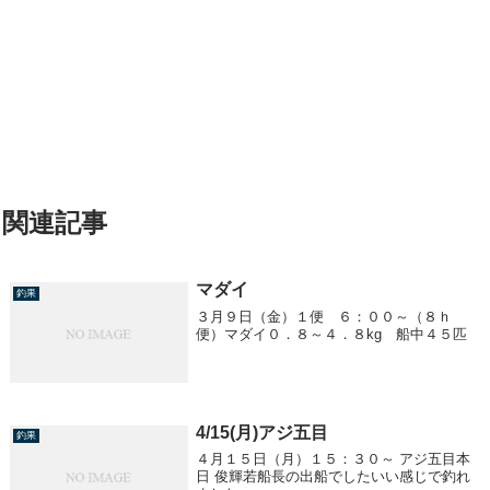
関連記事
マダイ
釣果
３月９日（金）１便 ６：００～（８ｈ
便）マダイ０．８～４．８kg 船中４５匹
4/15(月)アジ五目
釣果
４月１５日（月）１５：３０～ アジ五目本
日 俊輝若船長の出船でしたいい感じで釣れ