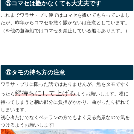
⑤コマセは撒かなくても大丈夫です
これまでワラサ・ブリ便ではコマセを撒いてもらっていまし
たが、昨年からコマセを撒く撒かないは任意としています。
（※他の遊漁船ではコマセを禁止している船もあります。）
⑥タモの持ち方の注意
ワラサ・ブリに限った話ではありませんが、魚をタモですく
縦持ちにして上げる
ったら
ようお願いします。横に
持ってしまうと
柄
の部分に負担がかかり、曲がったり折れて
しまいます。
初心者だけでなくベテランの方でもよく見る光景なので気を
つけるようお願いします‼️