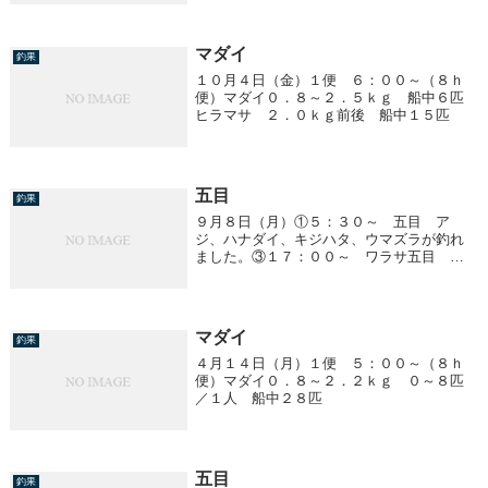
マダイ
釣果
１０月４日（金）１便 ６：００～（８ｈ
便）マダイ０．８～２．５ｋｇ 船中６匹
ヒラマサ ２．０ｋｇ前後 船中１５匹
五目
釣果
９月８日（月）①５：３０～ 五目 ア
ジ、ハナダイ、キジハタ、ウマズラが釣れ
ました。③１７：００～ ワラサ五目 イ
ナワラ ２．０ｋｇ前後 船中３匹 マダ
イ ３．３ｋｇ 船中１匹 他、アジ、ソ
イ、タチウオ
マダイ
釣果
４月１４日（月）１便 ５：００～（８ｈ
便）マダイ０．８～２．２ｋｇ ０～８匹
／１人 船中２８匹
五目
釣果