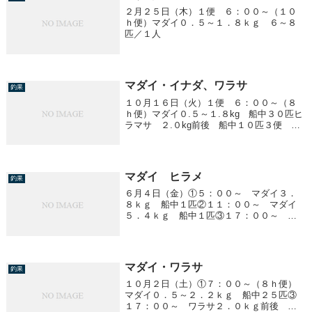
２月２５日（木）１便 ６：００～（１０
ｈ便）マダイ０．５～１．８ｋｇ ６～８
匹／１人
マダイ・イナダ、ワラサ
釣果
１０月１６日（火）１便 ６：００～（８
ｈ便）マダイ０.５～１.８kg 船中３０匹ヒ
ラマサ ２.０kg前後 船中１０匹３便 １
６：３０～ イナダ・ワラサ２.５kg前後
船中３０匹８００g前後多数！！（クーラー
満杯！！）２１：００に早上がりしま...
マダイ ヒラメ
釣果
６月４日（金）①５：００～ マダイ３．
８ｋｇ 船中１匹②１１：００～ マダイ
５．４ｋｇ 船中１匹③１７：００～ ヒ
ラメ１．２～４．２ｋｇ 船中１３匹
マダイ・ワラサ
釣果
１０月２日（土）①７：００～（８ｈ便）
マダイ０．５～２．２ｋｇ 船中２５匹③
１７：００～ ワラサ２．０ｋｇ前後 船