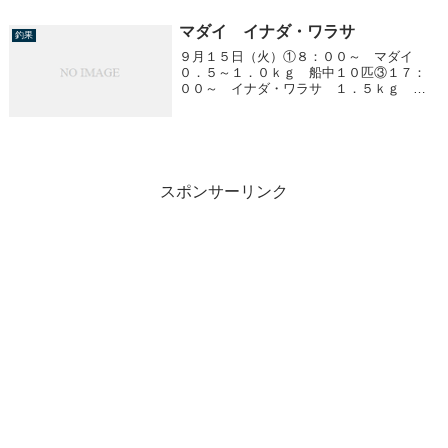
マダイ イナダ・ワラサ
釣果
９月１５日（火）①８：００～ マダイ
０．５～１．０ｋｇ 船中１０匹③１７：
００～ イナダ・ワラサ １．５ｋｇ 船
中３匹 他、ワカシ
スポンサーリンク