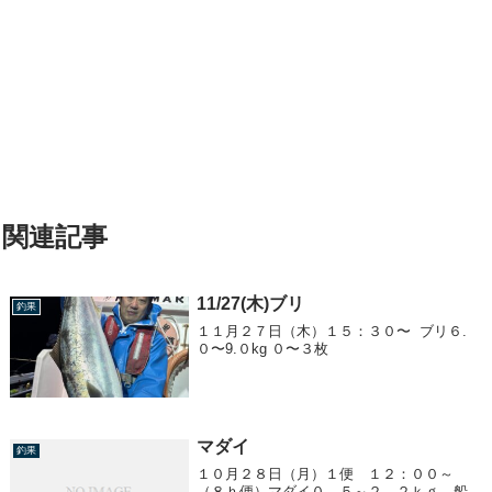
関連記事
11/27(木)ブリ
釣果
１１月２７日（木）１５：３０〜 ブリ６.
０〜9.０kg ０〜３枚
マダイ
釣果
１０月２８日（月）１便 １２：００～
（８ｈ便）マダイ０．５～２．２ｋｇ 船