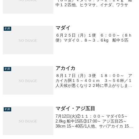
中１２匹他、ヒラマサ、イナダ、ワラサ
マダイ
釣果
６月２５日（月）１便 ６：００～（８ｈ
便）マダイ０．８～３．６kg 船中５匹
アカイカ
釣果
８月１７日（月）３便 １８：００～ ア
カイカ胴１５～４０ｃｍ ３～５６杯／１
人天候が悪くなり２２時に早上がりしまし
た。
マダイ・アジ五目
釣果
7月12日(火)②１１：００～ マダイ0.5～
2.8kg 船中15匹③17:00～ アジ五目25～
38cm 15～40匹/1人他、サバアカイカ 15～
25cm 3～28ハイ/1人