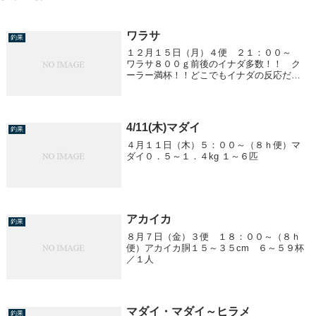
ワラサ
釣果
１２月１５日（月）４便 ２１：００～
ワラサ８００ｇ前後のイナダ多数！！ ク
ーラー満杯！！どこでもイナダの反応だら
けでした。早上がりしました。
4/11(木)マダイ
釣果
４月１１日（木）５：００～（８ｈ便）マ
ダイ０．５～１．４kg １～６匹
アカイカ
釣果
８月７日（金）３便 １８：００～（８ｈ
便）アカイカ胴１５～３５cm ６～５９杯
／１人
マダイ・マダイ～ヒラメ
釣果