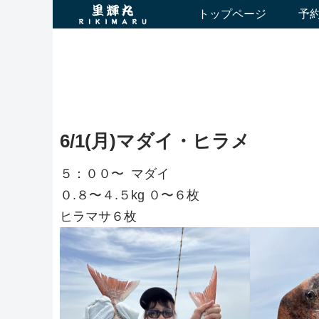
トップページ
予
6/1(月)マダイ・ヒラメ
５：００〜 マダイ
０.８〜４.５kg ０〜６枚
ヒラマサ６枚