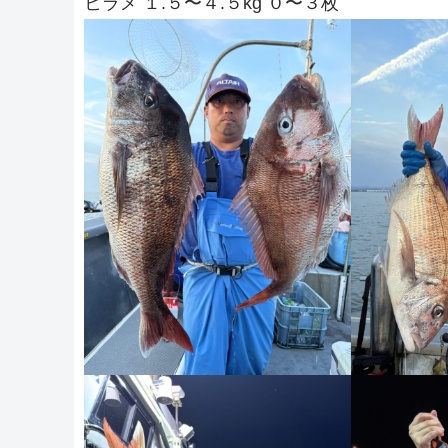
ヒラメ １.５〜４.５kg ０〜３枚