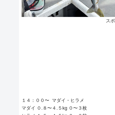
スポ
１４：００〜 マダイ・ヒラメ
マダイ ０.８〜４.５kg ０〜３枚