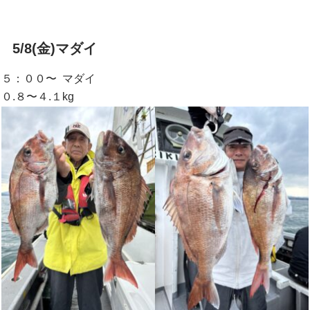
5/8(金)マダイ
５：００〜 マダイ
０.８〜４.１kg