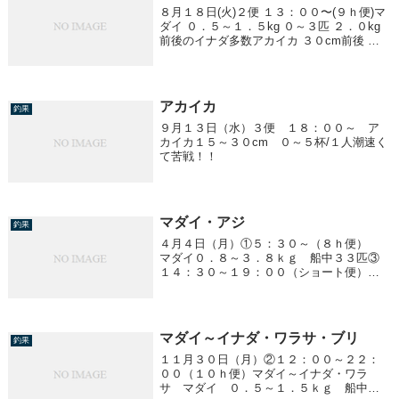
８月１８日(火)２便 １３：００〜(９ｈ便)マ
ダイ ０．５～１．５kg ０～３匹 ２．０kg
前後のイナダ多数アカイカ ３０cm前後 ～
１杯アジ ２５cm前後 〜３０匹
アカイカ
釣果
９月１３日（水）３便 １８：００～ ア
カイカ１５～３０cm ０～５杯/１人潮速く
て苦戦！！
マダイ・アジ
釣果
４月４日（月）①５：３０～（８ｈ便）
マダイ０．８～３．８ｋｇ 船中３３匹③
１４：３０～１９：００（ショート便）ア
ジ五目２０～３５ｃｍ ２５～クーラー満
杯！！
マダイ～イナダ・ワラサ・ブリ
釣果
１１月３０日（月）②１２：００～２２：
００（１０ｈ便）マダイ～イナダ・ワラ
サ マダイ ０．５～１．５ｋｇ 船中２