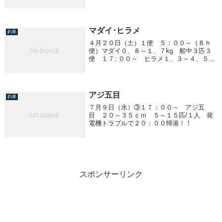
９匹 ブリ ７．４～８．３ｋｇ 船中３
匹 イナワラ ２．５ｋｇ前後 船中５
匹 他、８００ｇ前後のイナダ、サワラ
マダイ･ヒラメ
釣果
４月２０日（土）１便 ５：００～（８ｈ
便）マダイ０、８～１、７kg 船中３匹３
便 １７: ００～ ヒラメ１、３～４、５
kg 船中１１匹４便 ２３:００～ ヒラメ
１、５～３、６kg 船中４匹
アジ五目
釣果
７月９日（水）③１７：００～ アジ五
目 ２０～３５ｃｍ ５～１５匹/１人 発
電機トラブルで２０：００帰港！！
スポンサーリンク