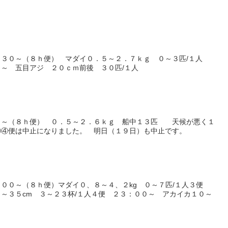
：３０～（８ｈ便） マダイ０．５～２．７ｋｇ ０～３匹/１人
～ 五目アジ ２０ｃｍ前後 ３０匹/１人
０～（８ｈ便） ０．５～２．６ｋｇ 船中１３匹 天候が悪く１
④便は中止になりました。 明日（１９日）も中止です。
００～（８ｈ便）マダイ０、８～４、２kg ０～７匹/１人３便
～３５cm ３～２３杯/１人４便 ２３：００～ アカイカ１０～