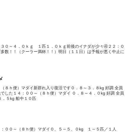
：３０～４．０ｋｇ １匹１．０ｋｇ前後のイナダが少々④２２：０
ダ多数！！（クーラー満杯！！）明日（１１日）は予報が悪く中止に
メ
（８ｈ便）マダイ新群れ入り復活です０．８～３．８kg 好調 全員
でした１４：００～（８ｈ便）マダイ ０．８～４．０kg 好調 全員
．５kg 船中１０匹
：００～（８ｈ便）マダイ０、５～５、０kg １～５匹／１人