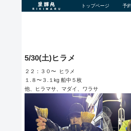
トップページ
予
5/30(土)ヒラメ
２２：３０〜 ヒラメ
１.８〜３.１kg 船中５枚
他、ヒラマサ、マダイ、ワラサ