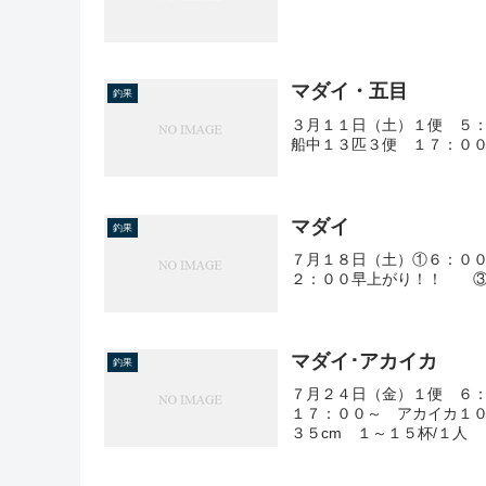
マダイ・五目
釣果
３月１１日（土）１便 ５
船中１３匹３便 １７：００
マダイ
釣果
７月１８日（土）①６：０
２：００早上がり！！ ③
マダイ･アカイカ
釣果
７月２４日（金）１便 ６：
１７：００～ アカイカ１０
３５cm １～１５杯/１人