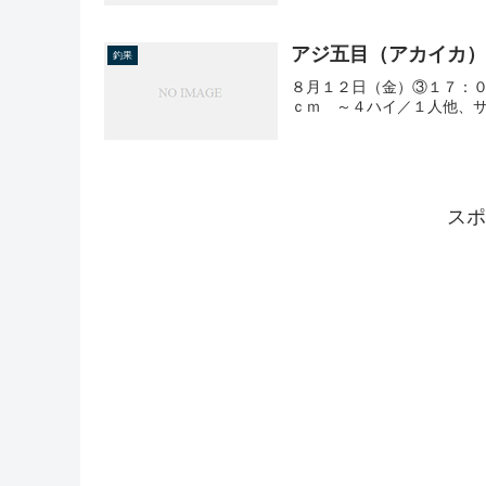
アジ五目（アカイカ
釣果
８月１２日（金）③１７：
ｃｍ ～４ハイ／１人他、
スポ