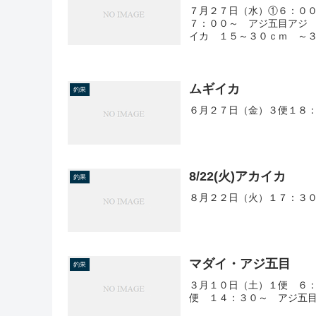
７月２７日（水）①６：０
７：００～ アジ五目アジ
イカ １５～３０ｃｍ ～
ムギイカ
釣果
６月２７日（金）３便１８
8/22(火)アカイカ
釣果
８月２２日（火）１７：３０
マダイ・アジ五目
釣果
３月１０日（土）１便 ６：
便 １４：３０～ アジ五目