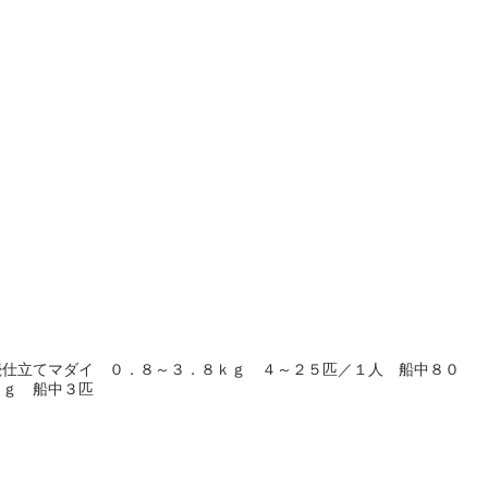
続仕立てマダイ ０．８～３．８ｋｇ ４～２５匹／１人 船中８０
ｋｇ 船中３匹
目