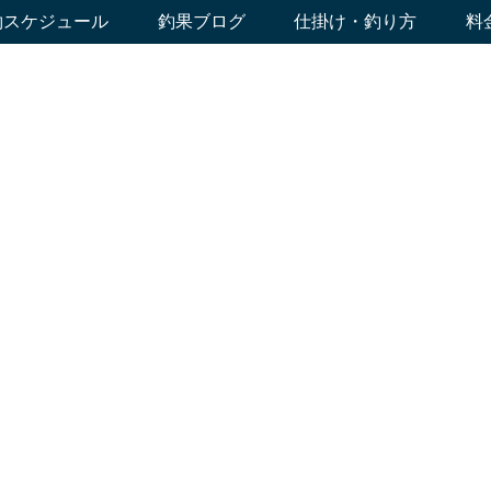
約スケジュール
釣果ブログ
仕掛け・釣り方
料