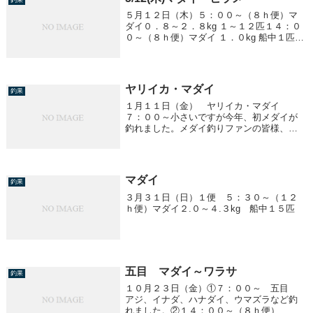
５月１２日（木）５：００～（８ｈ便）マ
ダイ０．８～２．８kg １～１２匹１４：０
０～（８ｈ便）マダイ １．０kg 船中１匹ヒ
ラメ １．０～２．２kg 船中８匹
ヤリイカ・マダイ
釣果
１月１１日（金） ヤリイカ・マダイ
７：００～小さいですが今年、初メダイが
釣れました。メダイ釣りファンの皆様、今
後に期待です。ヤリイカ １５～３５ｃ
ｍ ８～２５杯/１人マダイ １．３～４．
２ｋｇ 船中８匹イナダ ２．０～２．５
ｋｇ 船中２匹...
マダイ
釣果
３月３１日（日）１便 ５：３０～（１２
ｈ便）マダイ２.０～４.３kg 船中１５匹
五目 マダイ～ワラサ
釣果
１０月２３日（金）①７：００～ 五目
アジ、イナダ、ハナダイ、ウマズラなど釣
れました。②１４：００～（８ｈ便） マ