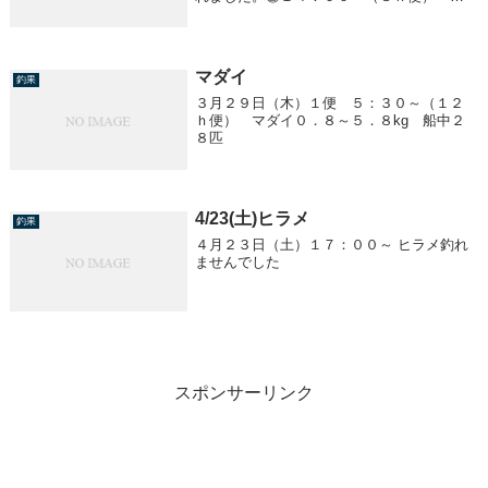
ダイ～イナダ・ワラサ マダイ ０．５～
３．５ｋｇ 船中２０匹 イナダ・ワラ
サ ２．０～３．５ｋｇ ２～１５匹／１
人 船中７０匹...
マダイ
釣果
３月２９日（木）１便 ５：３０～（１２
ｈ便） マダイ０．８～５．８kg 船中２
８匹
4/23(土)ヒラメ
釣果
４月２３日（土）１７：００～ ヒラメ釣れ
ませんでした
スポンサーリンク