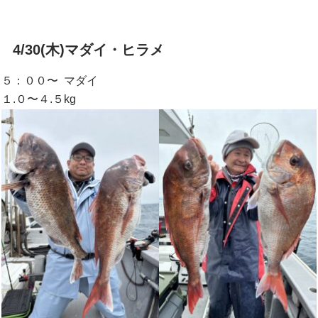
4/30(木)マダイ・ヒラメ
５：００〜 マダイ
１.０〜４.５kg