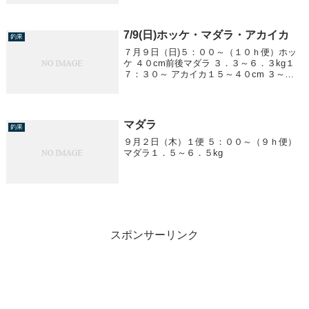
7/9(日)ホッケ・マダラ・アカイカ
釣果
７月９日（日)５：００～（１０ｈ便）ホッ
ケ ４０cm前後マダラ ３．３～６．３kg１
７：３０～ アカイカ１５～４０cm ３～２
２杯
マダラ
釣果
９月２日（木）１便 ５：００～（９ｈ便）
マダラ１．５～６．５kg
スポンサーリンク