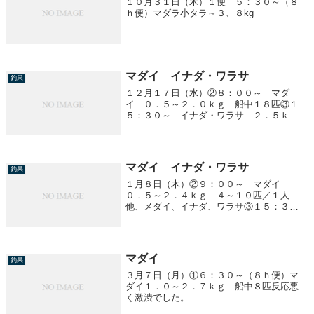
１０月３１日（木）１便 ５：３０～（８
ｈ便）マダラ小タラ～３、８kg
マダイ イナダ・ワラサ
釣果
１２月１７日（水）②８：００～ マダ
イ ０．５～２．０ｋｇ 船中１８匹③１
５：３０～ イナダ・ワラサ ２．５ｋｇ
前後 ０～２匹/１人
マダイ イナダ・ワラサ
釣果
１月８日（木）②９：００～ マダイ
０．５～２．４ｋｇ ４～１０匹／１人
他、メダイ、イナダ、ワラサ③１５：３０
～ イナダ・ワラサ ４．８～６．０ｋ
ｇ 船中３匹 １．０ｋｇ前後 ２０匹～
／１人
マダイ
釣果
３月７日（月）①６：３０～（８ｈ便）マ
ダイ１．０～２．７ｋｇ 船中８匹反応悪
く激渋でした。