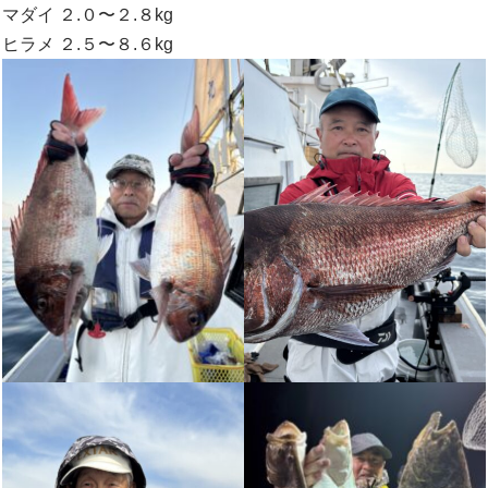
マダイ ２.０〜２.８kg
ヒラメ ２.５〜８.６kg