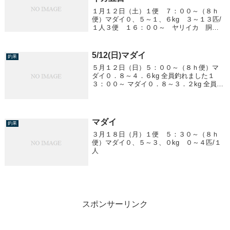
１月１２日（土）１便 ７：００～（８ｈ
便）マダイ０、５～１、６kg ３～１３匹/
１人３便 １６：００～ ヤリイカ 胴２
０cm前後 船中４杯アジ ２０cm前後 ～
５０匹/１人
5/12(日)マダイ
釣果
５月１２日（日）５：００～（８ｈ便）マ
ダイ０．８～４．６kg 全員釣れました１
３：００～ マダイ０．８～３．２kg 全員釣
れました
マダイ
釣果
３月１８日（月）１便 ５：３０～（８ｈ
便）マダイ０、５～３、０kg ０～４匹/１
人
スポンサーリンク