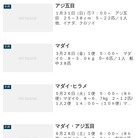
アジ五目
釣果
１月３１日（日）①７：００～ アジ五
目 ２５～３８ｃｍ ５～２２匹／１人
他、イナダ、クロソイ
マダイ
釣果
３月２８日（金）１便 ５：００～ マダ
イ０．８～３．０ｋｇ 0～６匹／１人 船
中３８匹
マダイ･ヒラメ
釣果
５月２６日（火）１便 ５：００～（８ｈ
便）マダイ０、８～６、７kg ２～１２匹/
１人２便 １４：００～（１０ｈ便）マダ
イ ０、８～４、８kg ０～１７匹/１人ヒ
ラメ １、０～２、８kg 船中１４匹
マダイ・アジ五目
釣果
６月２８日（土）１便 ６：００～（８ｈ