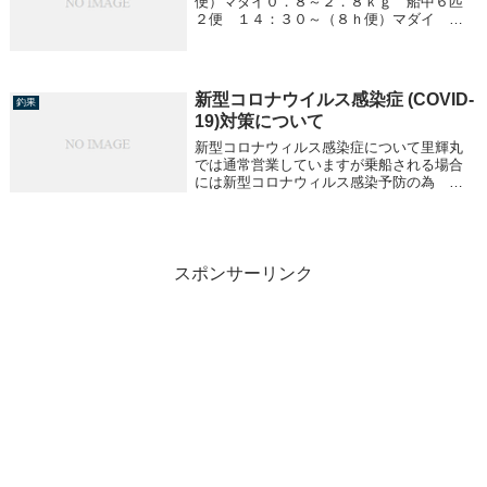
便）マダイ０．８～２．８ｋｇ 船中６匹
２便 １４：３０～（８ｈ便）マダイ
０．８～５．５ｋｇ 船中６匹アジ ２０
～３０ｃｍ １～１５匹／１人
新型コロナウイルス感染症 (COVID-
釣果
19)対策について
新型コロナウィルス感染症について里輝丸
では通常営業していますが乗船される場合
には新型コロナウィルス感染予防の為 次
の事項に十分ご注意頂くようお願いしま
す。※咳エチケットを心がけるよう予防対
策お願いします（マスクの着用）※発熱や
咳の症状がある...
スポンサーリンク