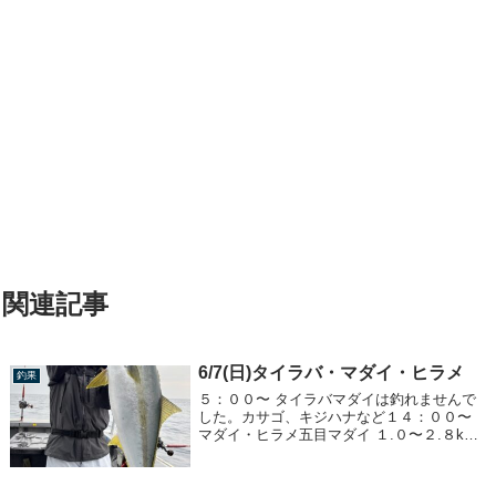
関連記事
6/7(日)タイラバ・マダイ・ヒラメ
釣果
５：００〜 タイラバマダイは釣れませんで
した。カサゴ、キジハナなど１４：００〜
マダイ・ヒラメ五目マダイ １.０〜２.８kg
１〜５枚ヒラメ ２.０〜２.５kg 船中２枚ア
ジ 〜５０枚