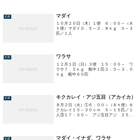
マダイ
釣果
１０月２０日（木）１便 ６：００～（８
ｈ便）マダイ０．５～２．８ｋｇ ０～３
匹／１人
ワラサ
釣果
１２月１日（日）３便 １５：００～ ワ
ラサ７．５ｋｇ 船中１匹２．０～３．０
ｋｇ 船中６０匹
キクカレイ・アジ五目（アカイカ）
釣果
８月２日（火）①６：００～（８ｈ便）キ
クカレイ１５～３０ｃｍ ５～１５匹／１
人③１７：００～ アジ五目アジ ２５～
３８ｃｍ ２０～クーラー満杯！！（５０
匹以上）アカイカ １５～３０ｃｍ ３～
３３ハイ／１人ヒラメ ３ｋｇ 船中１匹
他、サバ
マダイ・イナダ、ワラサ
釣果