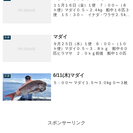
１１月１６日（金）１便 ７：００～（８
ｈ便）マダイ０.５～２.４kg 船中１６匹３
便 １５：３０～ イナダ・ワラサ２.５kg
前後 船中７匹０.８～１.０kg前後 多
数！！４便 ２２：００～ イナダ・ワラ
サ２.５kg前後 船中６匹０.８～１....
マダイ
釣果
９月２５日（水）１便 ６：００～（１０
ｈ便）マダイ０.５～３．８ｋｇ 船中６０
匹ヒラマサ ２．０ｋｇ前後 船中１０匹
6/11(木)マダイ
釣果
５：００〜 マダイ１.５〜３.０kg ０〜３枚
スポンサーリンク