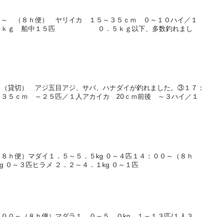
０～ （８ｈ便） ヤリイカ １５～３５ｃｍ ０～１０ハイ／１
．０ｋｇ 船中１５匹 ０．５ｋｇ以下、多数釣れまし
）
～（貸切） アジ五目アジ、サバ、ハナダイが釣れました。③１７：
３５ｃｍ ～２５匹／１人アカイカ 20ｃｍ前後 ～３ハイ／１
メ
８ｈ便）マダイ１．５～５．５kg ０～４匹１４：００～（８ｈ
g ０～３匹ヒラメ ２．２～４．１kg ０～１匹
００～（８ｈ便）マダラ１、０～５、０kg １～１３匹/１人３