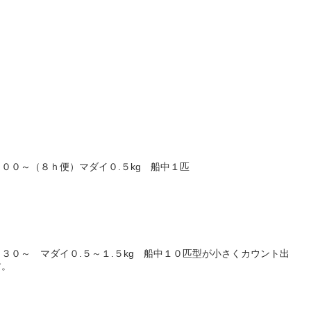
００～（８ｈ便）マダイ０.５kg 船中１匹
３０～ マダイ０.５～１.５kg 船中１０匹型が小さくカウント出
す。