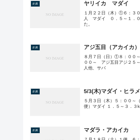
ヤリイカ マダイ
釣果
１月２２日（木）①６：３
人 マダイ ０．５～１
た。
アジ五目（アカイカ
釣果
８月７日（日）①８：００
００～ アジ五目アジ２５～
人他、サバ
5/3(木)マダイ・ヒラ
釣果
５月３日（木）５：００～（
便）マダイ １．５～３．３k
マダラ・アカイカ
釣果
７月１８日（土）１便 ６：