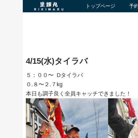
トップページ
予
4/15(水)タイラバ
５：００〜 Dタイラバ
０.８〜２.７kg
本日も調子良く全員キャッチできました！