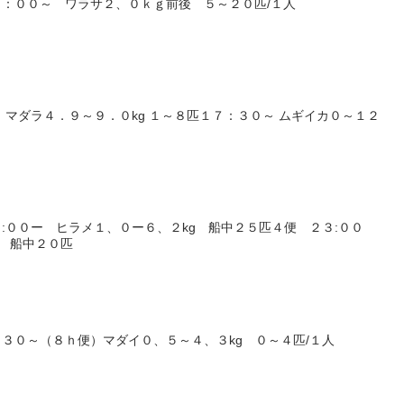
：００～ ワラサ２、０ｋｇ前後 ５～２０匹/１人
 マダラ４．９～９．０kg １～８匹１７：３０～ ムギイカ０～１２
:００ー ヒラメ１、０ー６、２kg 船中２５匹４便 ２３:００
g 船中２０匹
３０～（８ｈ便）マダイ０、５～４、３kg ０～４匹/１人