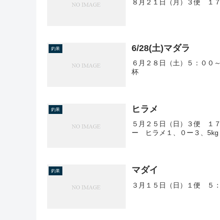
８月２１日（月）３便 １７
6/28(土)マダラ
釣果
６月２８日（土）５：００～
杯
ヒラメ
釣果
５月２５日（日）３便 １７
ー ヒラメ１、０ー３、5k
マダイ
釣果
３月１５日（日）１便 ５：