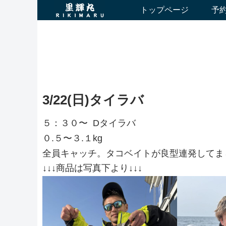
トップページ
予
3/22(日)タイラバ
５：３０〜 Dタイラバ
０.５〜３.１kg
全員キャッチ。タコベイトが良型連発してま
↓↓↓商品は写真下より↓↓↓