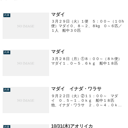
マダイ
釣果
３月２９日（火）１便 ５：００～（１０h
便）マダイ０、８～２、８kg ０～６匹／
１人 船中３０匹
マダイ
釣果
３月２８日（月）①８：００～（８ｈ便）
マダイ１．０～５．６ｋｇ 船中１８匹
マダイ イナダ・ワラサ
釣果
９月２２日（火）②１１：００～ マダ
イ ０．５～１．０ｋｇ 船中１８匹
他、イナダ・ワラサ ２．０～４．０ｋ
ｇ 船中５匹③１７：００～ イナダ・ワ
ラサ ２．０～３．０ｋｇ ５～１３匹／
１人 船中８３匹 他、中、大サバ多
数！！
10/31(木)アオリイカ
釣果