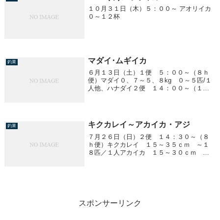
１０月３１日（木）５：００～ アオリイカ
０～１２杯
マダイ･ムギイカ
釣果
６月１３日（土）１便 ５：００～（８ｈ
便）マダイ０、７～５、８kg ０～５匹/１
人他、ハナダイ２便 １４：００～（１０
ｈ便）マダイ ０、８～４、１kg ０～３
匹/１人ムギイカ ２０cm前後 １５～６５
杯/１人
キクカレイ～アカイカ・アジ
釣果
７月２６日（日）２便 １４：３０～（８
ｈ便）キクカレイ １５～３５ｃｍ ～１
８匹／１人アカイカ １５～３０ｃｍ ～
４ハイ／１人アジ ２５ｃｍ前後 ～１０
匹／１人マダイ ２．６ｋｇ １匹
スポンサーリンク