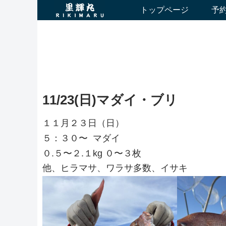
トップページ
予
11/23(日)マダイ・ブリ
１１月２３日（日）
５：３０〜 マダイ
０.５〜２.１kg ０〜３枚
他、ヒラマサ、ワラサ多数、イサキ