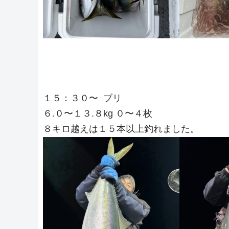
１５：３０〜 ブリ
６.０〜１３.８kg ０〜４枚
８キロ越えは１５本以上釣れました。